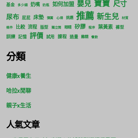
寶寶
尺寸
嬰兒
如何加盟
奶嘴
基金
多少錢
奶瓶
推薦
新生兒
尿布
床墊
屁屁
挑選
彈簧
心得
材質
矽膠
葉黃素
比較
流程
版型
褲型
眼睛
條件
獨立筒
程序
評價
訓練
課程
記憶
試用
過量
雞精
餐飲
分類
健康x養生
哈拉x閒聊
親子x生活
人氣文章