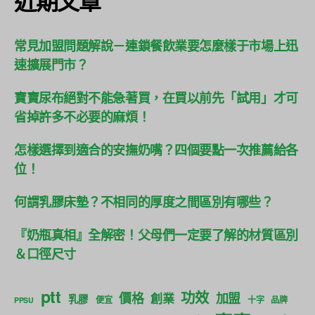
近期文章
常見加盟問題解說－連鎖餐飲業要怎麼樣于市場上迅
速擴展門市？
寶寶尿布絕對不能急著買，在買以前先「試用」才可
省掉許多不必要的麻煩！
怎樣選擇到適合的安撫奶嘴？四個要點一次推薦給各
位！
何謂乳膠床墊？不相同的厚度之間區別有哪些？
『奶瓶真相』全解密！父母們一定要了解的材質區別
＆口徑尺寸
ptt
功效
價格
加盟
創業
乳膠
便宜
十字
品牌
PPSU