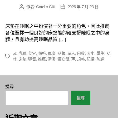
作者:
Carol x Cliff
2026 年 7 月 23 日
文
文
章
章
作
發
者
佈
床墊在睡眠之中扮演著十分重要的角色，因此推薦
日
各位選擇一個良好的床墊能的確支撐睡眠之中的身
期
體，且有助提高睡眠品質 […]
ptt
,
乳膠
,
便宜
,
價格
,
厚度
,
品牌
,
單人
,
回收
,
大小
,
學生
,
尺
標
寸
,
床墊
,
彈簧
,
推薦
,
清潔
,
獨立筒
,
薄
,
規格
,
記憶
,
防蟎
籤
搜尋
搜尋