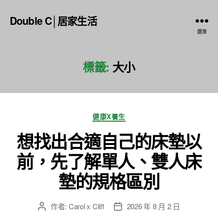
Double C│居家生活
選單
標籤:
大小
分
健康X養生
類
想找出合適自己的床墊以
前，先了解單人、雙人床
墊的規格區別
作者:
Carol x Cliff
2026 年 8 月 2 日
文
文
章
章