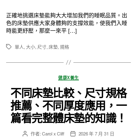
作
發
者
佈
正確地挑選床墊能夠大大增加我們的睡眠品質。出
日
色的床墊供應大家身體夠的支撐效能，使我們入睡
期
時能更紓壓，那麼一來平 […]
單人
,
大小
,
尺寸
,
床墊
,
規格
標
籤
分
健康X養生
類
不同床墊比較、尺寸規格
推薦、不同厚度應用，一
篇看完整體床墊的知識！
作者:
Carol x Cliff
2026 年 7 月 31 日
文
文