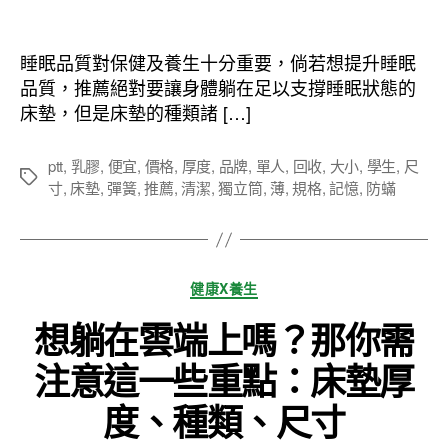
章
章
作
發
者
佈
睡眠品質對保健及養生十分重要，倘若想提升睡眠
日
品質，推薦絕對要讓身體躺在足以支撐睡眠狀態的
期
床墊，但是床墊的種類諸 […]
ptt
,
乳膠
,
便宜
,
價格
,
厚度
,
品牌
,
單人
,
回收
,
大小
,
學生
,
尺
標
寸
,
床墊
,
彈簧
,
推薦
,
清潔
,
獨立筒
,
薄
,
規格
,
記憶
,
防蟎
籤
分
健康X養生
類
想躺在雲端上嗎？那你需
注意這一些重點：床墊厚
度、種類、尺寸