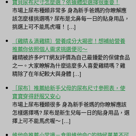
寶貝尿布尺寸怎麼選？依據體型選擇很重要！
市場上尿布種類非常多 身為新手爸媽的你瞭解應
該怎麼樣挑選嗎? 尿布是北鼻每一日的貼身用品，
挑選上可不能馬虎囉！ […]
〔雞精＆滴雞精〕營養成分大揭密！想補給營養
推薦你依照個人需求挑選便可～
雞精被許多PTT網友評價為自己最鍾愛的保健食品
之一。大家瞭解為什麼這麼多人喜愛雞精嗎？雞
精除了在年紀較大與身體 […]
［尿布］推薦給新手父母的尿布尺寸參照表，使
寶寶穿得舒服又安心
市場上尿布種類很多 身為新手爸媽的你瞭解應該
怎樣選擇嗎? 尿布是新生兒每一日的貼身用品，選
擇上可不能馬虎喔～ […]
維他命推薦小常識－食用維他命C的時候萬萬不可