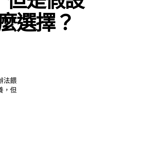
麼選擇？
辦法餵
養，但