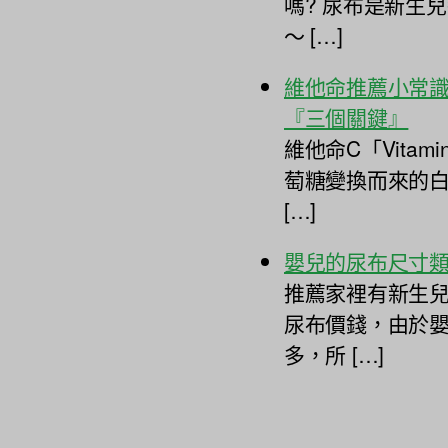
嗎? 尿布是新生
～ […]
維他命推薦小常識
『三個關鍵』
維他命C「Vita
萄糖變換而來的
[…]
嬰兒的尿布尺寸
推薦家裡有新生
尿布價錢，由於
多，所 […]