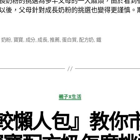
長奶粉的挑選為多半父母的一大麻煩，由於看到
期
以後，父母針對成長奶粉的挑選也變得更謹慎。
,
奶粉
,
寶寶
,
成分
,
成長
,
推薦
,
蛋白質
,
配方奶
,
鐵
分
親子X生活
類
較懶人包』教你