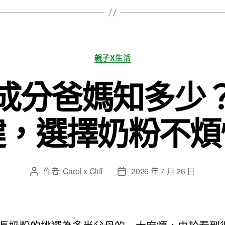
分
親子X生活
類
成分爸媽知多少
鍵，選擇奶粉不煩
作者:
Carol x Cliff
2026 年 7 月 26 日
文
文
章
章
作
發
者
佈
日