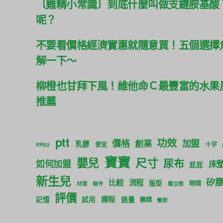
〔雞精小常識〕到底什麼叫做支鏈胺基酸
呢？
不要看價格經濟實惠就隨意買！五個選擇
解一下～
柳橙也甘拜下風！維他命Ｃ最豐富的水果
推薦
ptt
功效
價格
加盟
創業
乳膠
便宜
十字
PPSU
寶寶
尺寸
嬰兒
尿布
如何加盟
床
屁屁
新生兒
矽
比較
流程
版型
眼睛
材質
條件
獨立筒
評價
課程
記憶
試用
過量
雞精
餐飲