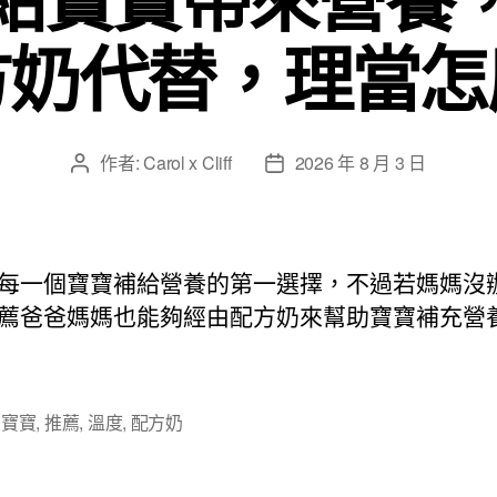
方奶代替，理當怎
作者:
Carol x Cliff
2026 年 8 月 3 日
文
文
章
章
作
發
者
佈
日
每一個寶寶補給營養的第一選擇，不過若媽媽沒
期
薦爸爸媽媽也能夠經由配方奶來幫助寶寶補充營
,
寶寶
,
推薦
,
溫度
,
配方奶