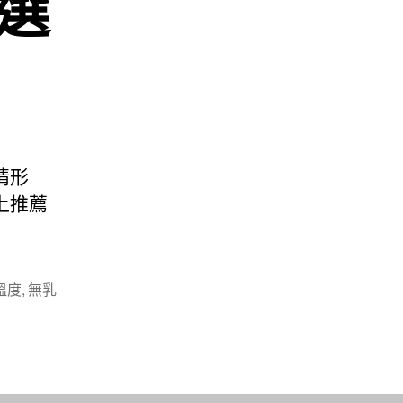
選
情形
上推薦
溫度
,
無乳