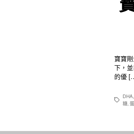
寶寶剛
下，並
的優 [
DHA
標
糖
,
籤