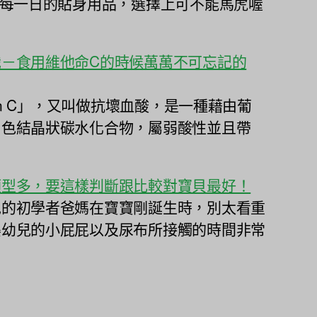
兒每一日的貼身用品，選擇上可不能馬虎喔
－食用維他命C的時候萬萬不可忘記的
min C」，又叫做抗壞血酸，是一種藉由葡
白色結晶狀碳水化合物，屬弱酸性並且帶
類型多，要這樣判斷跟比較對寶貝最好！
兒的初學者爸媽在寶寶剛誕生時，別太看重
嬰幼兒的小屁屁以及尿布所接觸的時間非常