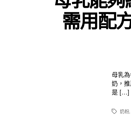
需用配
母乳為
奶，推
是 […]
奶粉
標
籤