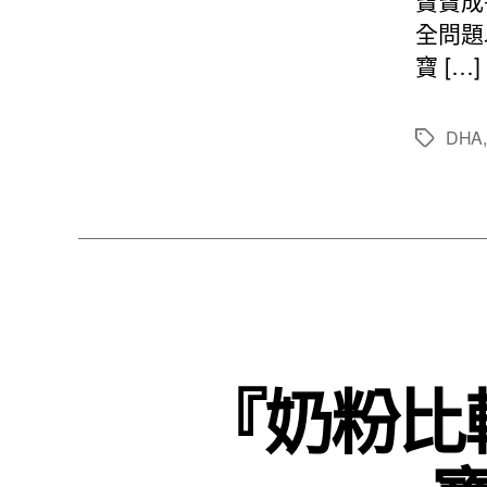
寶寶成
全問題
寶 […]
DHA
標
籤
『奶粉比