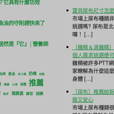
？它具有什麼功效
寶貝尿布尺寸怎
市場上尿布種類非
魚油的守則趕快來了
挑選嗎? 尿布是
囉！ […]
居然是『它』│營養師
〔雞精＆滴雞精
個人需求挑選便
雞精被許多PTT
家瞭解為什麼這
奶嘴
基金
品牌
多少錢
奶瓶
身體 […]
推薦
墊
挑選
彈簧
心得
［尿布］推薦給
膠
葉黃素
訓練
褲型
程序
服又安心
市場上尿布種類很