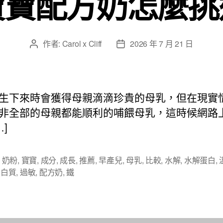
寶寶配方奶怎麼挑
作者:
Carol x Cliff
2026 年 7 月 21 日
文
文
章
章
作
發
者
佈
日
生下來時會獲得母親滴滴珍貴的母乳，但在現實
期
非全部的母親都能順利的哺餵母乳，這時候網路
…]
,
奶粉
,
寶寶
,
成分
,
成長
,
推薦
,
早產兒
,
母乳
,
比較
,
水解
,
水解蛋白
,
蛋白質
,
過敏
,
配方奶
,
鐵