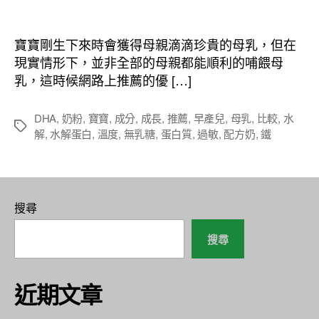
章
章
作
發
者
佈
寶寶剛生下來時會獲得母親滴滴珍貴的母乳，但在
日
現實情形下，並非全部的母親都能順利的哺餵母
期
乳，這時候網路上推薦的優 […]
DHA
,
奶粉
,
寶寶
,
成分
,
成長
,
推薦
,
早產兒
,
母乳
,
比較
,
水
標
解
,
水解蛋白
,
溫度
,
無乳糖
,
蛋白質
,
過敏
,
配方奶
,
鐵
籤
搜尋
搜尋
近期文章