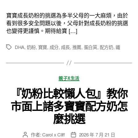
作
發
者
佈
寶寶成長奶粉的挑選為多半父母的一大麻煩，由於
日
看到很多安全問題以後，父母針對成長奶粉的挑選
期
也變得更謹慎。期待給寶 […]
DHA
,
奶粉
,
寶寶
,
成分
,
成長
,
推薦
,
蛋白質
,
配方奶
,
鐵
標
籤
分
親子X生活
類
『奶粉比較懶人包』教你
市面上諸多寶寶配方奶怎
麼挑選
作者:
Carol x Cliff
2026 年 7 月 21 日
文
文