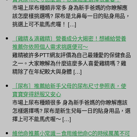
市場上尿布種類非常多 身為新手爸媽的你瞭解應
該怎麼樣挑選嗎? 尿布是北鼻每一日的貼身用品，
挑選上可不能馬虎囉！ […]
〔雞精＆滴雞精〕營養成分大揭密！想補給營養
推薦你依照個人需求挑選便可～
雞精被許多PTT網友評價為自己最鍾愛的保健食品
之一。大家瞭解為什麼這麼多人喜愛雞精嗎？雞
精除了在年紀較大與身體 […]
［尿布］推薦給新手父母的尿布尺寸參照表，使
寶寶穿得舒服又安心
市場上尿布種類很多 身為新手爸媽的你瞭解應該
怎樣選擇嗎? 尿布是新生兒每一日的貼身用品，選
擇上可不能馬虎喔～ […]
維他命推薦小常識－食用維他命C的時候萬萬不可