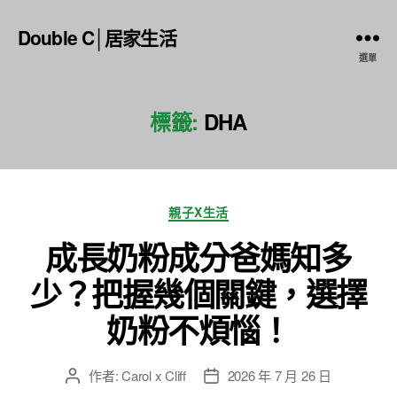
Double C│居家生活
選單
標籤:
DHA
分
親子X生活
類
成長奶粉成分爸媽知多
少？把握幾個關鍵，選擇
奶粉不煩惱！
作者:
Carol x Cliff
2026 年 7 月 26 日
文
文
章
章