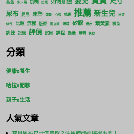
寶寶
尺寸
嬰兒
如何加盟
奶嘴
基金
多少錢
奶瓶
推薦
新生兒
尿布
床墊
屁屁
挑選
彈簧
心得
材質
矽膠
葉黃素
比較
流程
版型
褲型
眼睛
條件
獨立筒
程序
評價
訓練
課程
記憶
試用
過量
雞精
餐飲
分類
健康x養生
哈拉x閒聊
親子x生活
人氣文章
寶貝尿布尺寸怎麼選？依據體型選擇很重要！