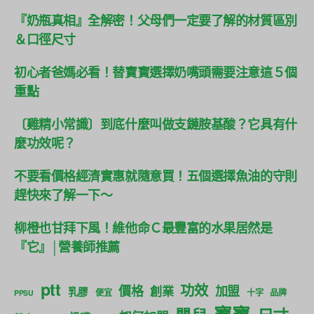
『奶瓶真相』全解密！父母們一定要了解的材質區別
＆口徑尺寸
初心者爸媽必看！替寶寶選擇奶嘴頭需要注意這５個
重點
〔雞精小常識〕到底什麼叫做支鏈胺基酸？它具有什
麼功效呢？
不要看價格經濟實惠就隨意買！五個選擇魚油的守則
趕快來了解一下～
柳橙也甘拜下風！維他命Ｃ最豐富的水果居然是
『它』│營養師推薦
ptt
功效
價格
加盟
創業
乳膠
便宜
十字
品牌
PPSU