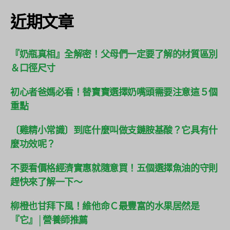
近期文章
『奶瓶真相』全解密！父母們一定要了解的材質區別
＆口徑尺寸
初心者爸媽必看！替寶寶選擇奶嘴頭需要注意這５個
重點
〔雞精小常識〕到底什麼叫做支鏈胺基酸？它具有什
麼功效呢？
不要看價格經濟實惠就隨意買！五個選擇魚油的守則
趕快來了解一下～
柳橙也甘拜下風！維他命Ｃ最豐富的水果居然是
『它』│營養師推薦