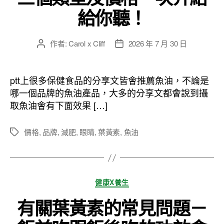
給你聽！
作者:
Carol x Cliff
2026 年 7 月 30 日
文
文
章
章
作
發
者
佈
ptt上很多保健食品的分享文皆會推薦魚油，不論是
日
哪一個品牌的魚油產品，大多的分享文都會說到攝
期
取魚油會有下面效果 […]
價格
,
品牌
,
減肥
,
眼睛
,
葉黃素
,
魚油
標
籤
分
健康X養生
類
有關葉黃素的常見問題－