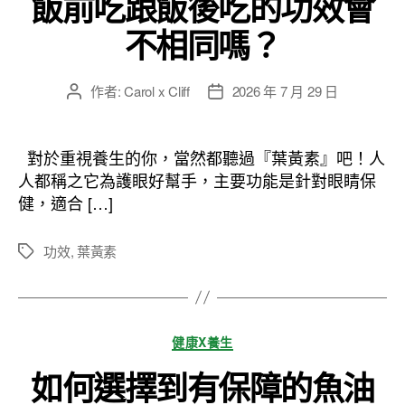
飯前吃跟飯後吃的功效會
不相同嗎？
作者:
Carol x Cliff
2026 年 7 月 29 日
文
文
章
章
作
發
者
佈
對於重視養生的你，當然都聽過『葉黃素』吧！人
日
人都稱之它為護眼好幫手，主要功能是針對眼睛保
期
健，適合 […]
功效
,
葉黃素
標
籤
分
健康X養生
類
如何選擇到有保障的魚油