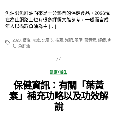
作
發
者
佈
魚油跟魚肝油向來是十分熱門的保健食品，2026現
日
在為止網路上也有很多評價文能參考，一般而言成
期
年人以攝取魚油為主 […]
2023
,
價格
,
功效
,
怎麼吃
,
推薦
,
減肥
,
眼睛
,
葉黃素
,
評價
,
魚
標
油
,
魚肝油
籤
分
健康X養生
類
保健資訊：有關「葉黃
素」補充功略以及功效解
說