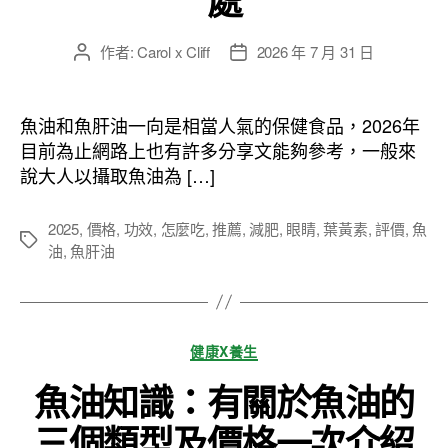
作者:
Carol x Cliff
2026 年 7 月 31 日
文
文
章
章
作
發
者
佈
魚油和魚肝油一向是相當人氣的保健食品，2026年
日
目前為止網路上也有許多分享文能夠參考，一般來
期
說大人以攝取魚油為 […]
2025
,
價格
,
功效
,
怎麼吃
,
推薦
,
減肥
,
眼睛
,
葉黃素
,
評價
,
魚
標
油
,
魚肝油
籤
分
健康X養生
類
魚油知識：有關於魚油的
三個類型及價格一次介紹