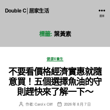
Double C│居家生活
選單
標籤:
葉黃素
分
健康X養生
類
不要看價格經濟實惠就隨
意買！五個選擇魚油的守
則趕快來了解一下～
作者:
Carol x Cliff
2026 年 8 月 7 日
文
文
章
章