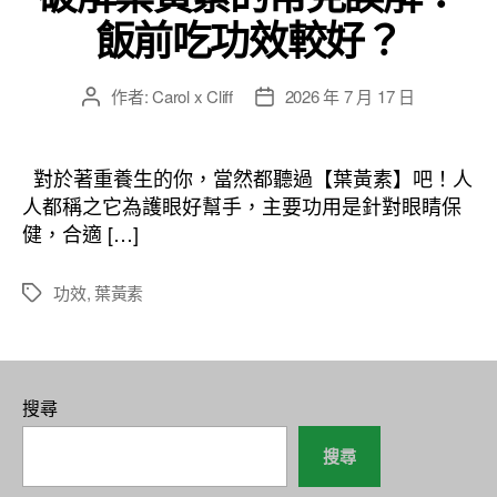
飯前吃功效較好？
作者:
Carol x Cliff
2026 年 7 月 17 日
文
文
章
章
作
發
者
佈
對於著重養生的你，當然都聽過【葉黃素】吧！人
日
人都稱之它為護眼好幫手，主要功用是針對眼睛保
期
健，合適 […]
功效
,
葉黃素
標
籤
搜尋
搜尋