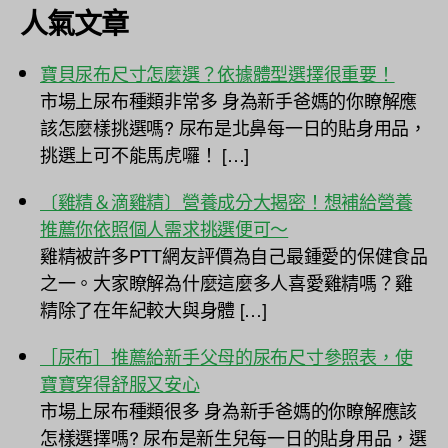
人氣文章
寶貝尿布尺寸怎麼選？依據體型選擇很重要！
市場上尿布種類非常多 身為新手爸媽的你瞭解應
該怎麼樣挑選嗎? 尿布是北鼻每一日的貼身用品，
挑選上可不能馬虎囉！ […]
〔雞精＆滴雞精〕營養成分大揭密！想補給營養
推薦你依照個人需求挑選便可～
雞精被許多PTT網友評價為自己最鍾愛的保健食品
之一。大家瞭解為什麼這麼多人喜愛雞精嗎？雞
精除了在年紀較大與身體 […]
［尿布］推薦給新手父母的尿布尺寸參照表，使
寶寶穿得舒服又安心
市場上尿布種類很多 身為新手爸媽的你瞭解應該
怎樣選擇嗎? 尿布是新生兒每一日的貼身用品，選