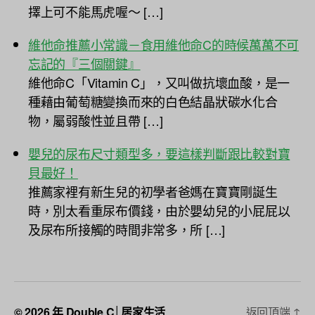
擇上可不能馬虎喔～ […]
維他命推薦小常識－食用維他命C的時候萬萬不可
忘記的『三個關鍵』
維他命C「Vitamin C」，又叫做抗壞血酸，是一
種藉由葡萄糖變換而來的白色結晶狀碳水化合
物，屬弱酸性並且帶 […]
嬰兒的尿布尺寸類型多，要這樣判斷跟比較對寶
貝最好！
推薦家裡有新生兒的初學者爸媽在寶寶剛誕生
時，別太看重尿布價錢，由於嬰幼兒的小屁屁以
及尿布所接觸的時間非常多，所 […]
© 2026 年
Double C│居家生活
返回頂端
↑