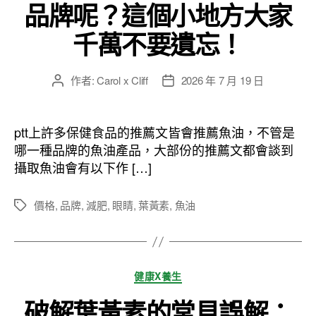
品牌呢？這個小地方大家
千萬不要遺忘！
作者:
Carol x Cliff
2026 年 7 月 19 日
文
文
章
章
作
發
者
佈
ptt上許多保健食品的推薦文皆會推薦魚油，不管是
日
哪一種品牌的魚油產品，大部份的推薦文都會談到
期
攝取魚油會有以下作 […]
價格
,
品牌
,
減肥
,
眼睛
,
葉黃素
,
魚油
標
籤
分
健康X養生
類
破解葉黃素的常見誤解：