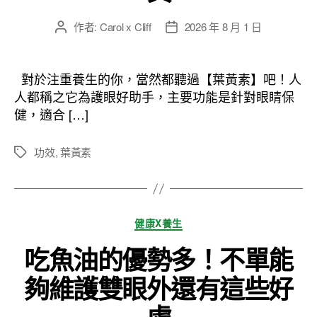
作者:
Carol x Cliff
2026 年 8 月 1 日
文
文
章
章
作
發
者
佈
對於注重養生的你，當然都聽過【葉黃素】吧！人
日
人都稱之它為護眼好助手，主要功能是針對眼睛保
期
健，適合 […]
功效
,
葉黃素
標
籤
分
健康X養生
類
吃魚油的優勢多！不單能
夠維護雙眼外還有這些好
處