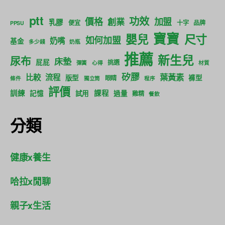
ptt
功效
價格
加盟
創業
乳膠
便宜
十字
品牌
PPSU
寶寶
尺寸
嬰兒
如何加盟
奶嘴
基金
多少錢
奶瓶
推薦
新生兒
尿布
床墊
屁屁
挑選
彈簧
心得
材質
矽膠
葉黃素
比較
流程
版型
褲型
眼睛
條件
獨立筒
程序
評價
訓練
課程
記憶
試用
過量
雞精
餐飲
分類
健康x養生
哈拉x閒聊
親子x生活