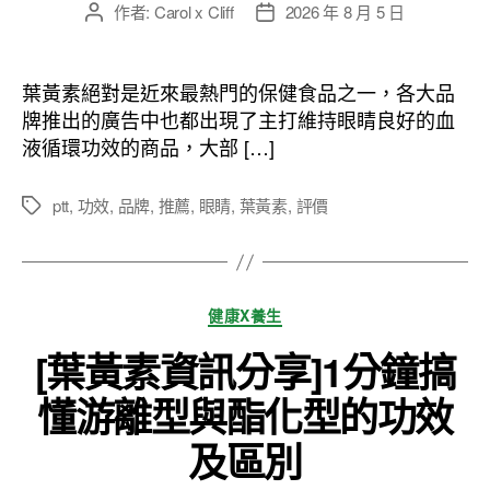
作者:
Carol x Cliff
2026 年 8 月 5 日
文
文
章
章
作
發
者
佈
葉黃素絕對是近來最熱門的保健食品之一，各大品
日
牌推出的廣告中也都出現了主打維持眼睛良好的血
期
液循環功效的商品，大部 […]
ptt
,
功效
,
品牌
,
推薦
,
眼睛
,
葉黃素
,
評價
標
籤
分
健康X養生
類
[葉黃素資訊分享]1分鐘搞
懂游離型與酯化型的功效
及區別