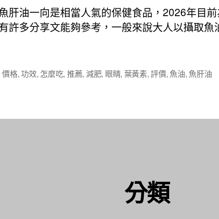
日
魚肝油一向是相當人氣的保健食品，2026年目前
期
有許多分享文能夠參考，一般來說大人以攝取魚
,
價格
,
功效
,
怎麼吃
,
推薦
,
減肥
,
眼睛
,
葉黃素
,
評價
,
魚油
,
魚肝油
分類