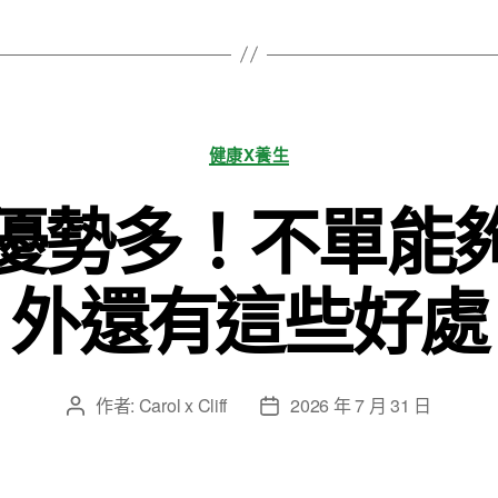
分
健康X養生
類
優勢多！不單能
外還有這些好處
作者:
Carol x Cliff
2026 年 7 月 31 日
文
文
章
章
作
發
者
佈