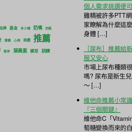
個人需求挑選便
雞精被許多PTT
家瞭解為什麼這
奶嘴
基金
品牌
多少錢
奶瓶
身體 […]
推薦
墊
挑選
彈簧
心得
［尿布］推薦給
膠
葉黃素
訓練
褲型
程序
服又安心
市場上尿布種類很
嗎? 尿布是新生
～ […]
維他命推薦小常識
『三個關鍵』
維他命C「Vita
萄糖變換而來的