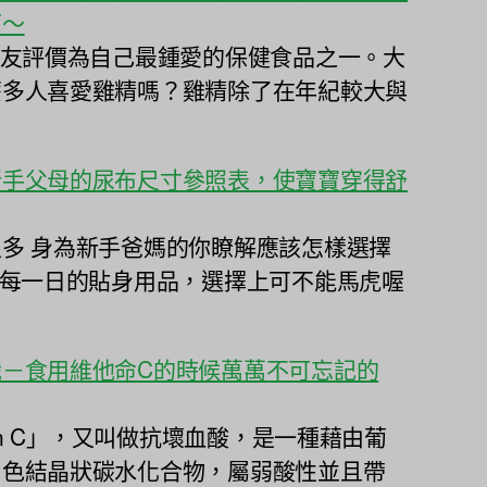
可～
網友評價為自己最鍾愛的保健食品之一。大
麼多人喜愛雞精嗎？雞精除了在年紀較大與
新手父母的尿布尺寸參照表，使寶寶穿得舒
多 身為新手爸媽的你瞭解應該怎樣選擇
兒每一日的貼身用品，選擇上可不能馬虎喔
－食用維他命C的時候萬萬不可忘記的
min C」，又叫做抗壞血酸，是一種藉由葡
白色結晶狀碳水化合物，屬弱酸性並且帶