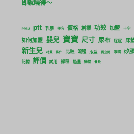
即就曉得～
ptt
功效
價格
加盟
創業
乳膠
便宜
十字
PPSU
寶寶
尺寸
嬰兒
尿布
如何加盟
床
屁屁
新生兒
矽
比較
流程
版型
眼睛
材質
條件
獨立筒
評價
課程
記憶
試用
過量
雞精
餐飲