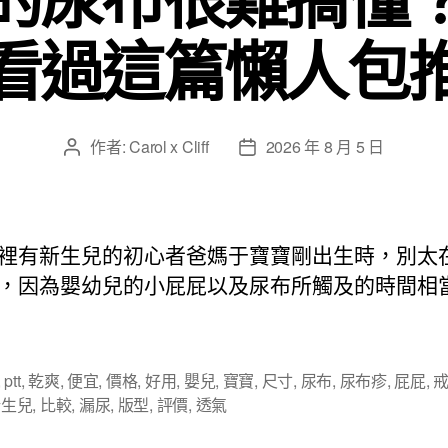
看過這篇懶人包
作者:
Carol x Cliff
2026 年 8 月 5 日
文
文
章
章
作
發
者
佈
日
裡有新生兒的初心者爸媽于寶寶剛出生時，別太
期
，因為嬰幼兒的小屁屁以及尿布所觸及的時間相
,
ptt
,
乾爽
,
便宜
,
價格
,
好用
,
嬰兒
,
寶寶
,
尺寸
,
尿布
,
尿布疹
,
屁屁
,
新生兒
,
比較
,
漏尿
,
版型
,
評價
,
透氣