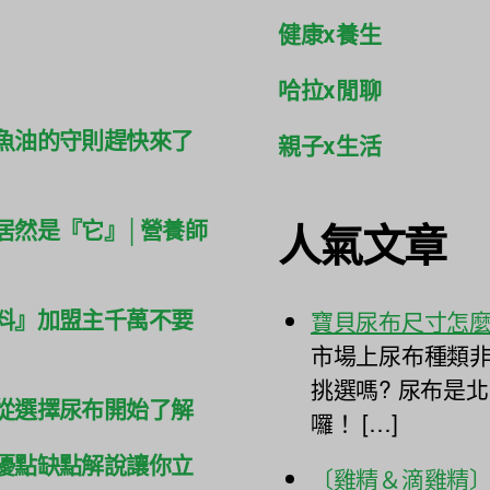
健康x養生
哈拉x閒聊
魚油的守則趕快來了
親子x生活
人氣文章
居然是『它』│營養師
料』加盟主千萬不要
寶貝尿布尺寸怎
市場上尿布種類非
挑選嗎? 尿布是
從選擇尿布開始了解
囉！ […]
優點缺點解說讓你立
〔雞精＆滴雞精