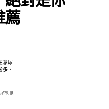
推薦
在意尿
當多，
戒尿布
,
推