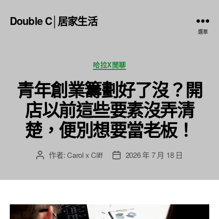
Double C│居家生活
選單
分
哈拉X閒聊
類
青年創業籌劃好了沒？開
店以前這些要素沒弄清
楚，便別想要當老板！
作者:
Carol x Cliff
2026 年 7 月 18 日
文
文
章
章
作
發
者
佈
日
期