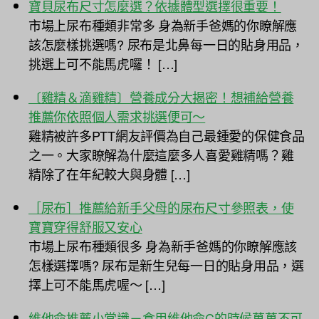
寶貝尿布尺寸怎麼選？依據體型選擇很重要！
市場上尿布種類非常多 身為新手爸媽的你瞭解應
該怎麼樣挑選嗎? 尿布是北鼻每一日的貼身用品，
挑選上可不能馬虎囉！ […]
〔雞精＆滴雞精〕營養成分大揭密！想補給營養
推薦你依照個人需求挑選便可～
雞精被許多PTT網友評價為自己最鍾愛的保健食品
之一。大家瞭解為什麼這麼多人喜愛雞精嗎？雞
精除了在年紀較大與身體 […]
［尿布］推薦給新手父母的尿布尺寸參照表，使
寶寶穿得舒服又安心
市場上尿布種類很多 身為新手爸媽的你瞭解應該
怎樣選擇嗎? 尿布是新生兒每一日的貼身用品，選
擇上可不能馬虎喔～ […]
維他命推薦小常識－食用維他命C的時候萬萬不可