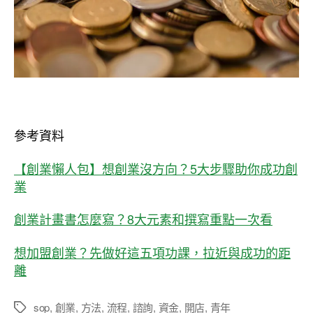
參考資料
【創業懶人包】想創業沒方向？5大步驟助你成功創
業
創業計畫書怎麼寫？8大元素和撰寫重點一次看
想加盟創業？先做好這五項功課，拉近與成功的距
離
sop
,
創業
,
方法
,
流程
,
諮詢
,
資金
,
開店
,
青年
標