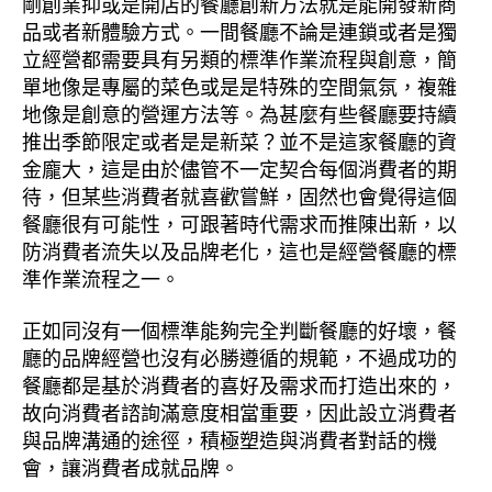
剛創業抑或是開店的餐廳創新方法就是能開發新商
品或者新體驗方式。一間餐廳不論是連鎖或者是獨
立經營都需要具有另類的標準作業流程與創意，簡
單地像是專屬的菜色或是是特殊的空間氣氛，複雜
地像是創意的營運方法等。為甚麼有些餐廳要持續
推出季節限定或者是是新菜？並不是這家餐廳的資
金龐大，這是由於儘管不一定契合每個消費者的期
待，但某些消費者就喜歡嘗鮮，固然也會覺得這個
餐廳很有可能性，可跟著時代需求而推陳出新，以
防消費者流失以及品牌老化，這也是經營餐廳的標
準作業流程之一。
正如同沒有一個標準能夠完全判斷餐廳的好壞，餐
廳的品牌經營也沒有必勝遵循的規範，不過成功的
餐廳都是基於消費者的喜好及需求而打造出來的，
故向消費者諮詢滿意度相當重要，因此設立消費者
與品牌溝通的途徑，積極塑造與消費者對話的機
會，讓消費者成就品牌。