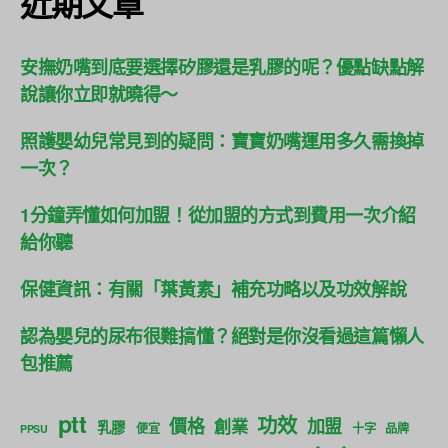
近期文章
安撫奶嘴到底要選擇矽膠還是乳膠的呢？優點缺點解
說讓你立即就曉得～
照護嬰幼兒常見到的疑問：寶寶奶嘴運用多久需換掉
一次？
1分鐘弄懂如何加盟！從加盟的方式到費用一次介紹
給你聽
保健資訊：有關「葉黃素」補充功略以及功效解說
認為嬰兒的尿布很難搞懂？絕對是你沒看過這篇懶人
包推薦
ptt
功效
價格
加盟
創業
乳膠
便宜
十字
品牌
PPSU