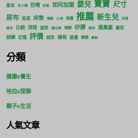
寶寶
尺寸
嬰兒
如何加盟
奶嘴
基金
多少錢
奶瓶
推薦
新生兒
尿布
床墊
屁屁
挑選
彈簧
心得
材質
矽膠
葉黃素
比較
流程
版型
褲型
眼睛
條件
獨立筒
程序
評價
訓練
課程
記憶
試用
過量
雞精
餐飲
分類
健康x養生
哈拉x閒聊
親子x生活
人氣文章