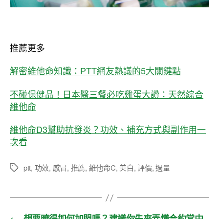
推薦更多
解密維他命知識：PTT網友熱議的5大關鍵點
不碰保健品！日本醫三餐必吃雞蛋大讚：天然綜合
維他命
維他命D3幫助抗發炎？功效、補充方式與副作用一
次看
ptt
,
功效
,
感冒
,
推薦
,
維他命C
,
美白
,
評價
,
過量
標
籤
←
想要曉得如何加盟嗎？建議你先來弄懂合約當中