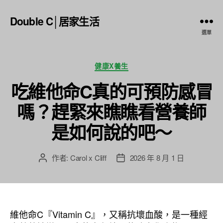
Double C│居家生活
選單
分
健康X養生
類
吃維他命C真的可預防感冒
嗎？趕緊來瞧瞧看營養師
是如何說的吧～
作者:
Carol x Cliff
2026 年 8 月 1 日
文
文
章
章
作
發
者
佈
日
維他命C『Vitamin C』，又稱抗壞血酸，是一種經
期