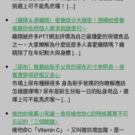
挑選上可不能馬虎囉！ […]
〔雞精＆滴雞精〕營養成分大揭密！想補給營養
推薦你依照個人需求挑選便可～
雞精被許多PTT網友評價為自己最鍾愛的保健食品
之一。大家瞭解為什麼這麼多人喜愛雞精嗎？雞
精除了在年紀較大與身體 […]
［尿布］推薦給新手父母的尿布尺寸參照表，使
寶寶穿得舒服又安心
市場上尿布種類很多 身為新手爸媽的你瞭解應該
怎樣選擇嗎? 尿布是新生兒每一日的貼身用品，選
擇上可不能馬虎喔～ […]
維他命推薦小常識－食用維他命C的時候萬萬不可
忘記的『三個關鍵』
維他命C「Vitamin C」，又叫做抗壞血酸，是一