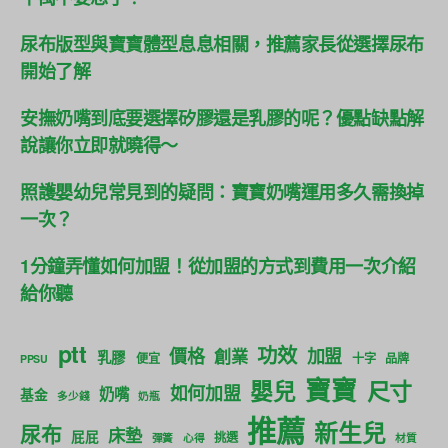
尿布版型與寶寶體型息息相關，推薦家長從選擇尿布
開始了解
安撫奶嘴到底要選擇矽膠還是乳膠的呢？優點缺點解
說讓你立即就曉得～
照護嬰幼兒常見到的疑問：寶寶奶嘴運用多久需換掉
一次？
1分鐘弄懂如何加盟！從加盟的方式到費用一次介紹
給你聽
ptt
功效
價格
加盟
創業
乳膠
便宜
十字
品牌
PPSU
寶寶
尺寸
嬰兒
如何加盟
奶嘴
基金
多少錢
奶瓶
推薦
新生兒
尿布
床墊
屁屁
挑選
彈簧
心得
材質