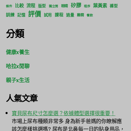
矽膠
葉黃素
比較
流程
版型
褲型
眼睛
條件
獨立筒
程序
評價
訓練
課程
記憶
試用
過量
雞精
餐飲
分類
健康x養生
哈拉x閒聊
親子x生活
人氣文章
寶貝尿布尺寸怎麼選？依據體型選擇很重要！
市場上尿布種類非常多 身為新手爸媽的你瞭解應
該怎麼樣挑選嗎? 尿布是北鼻每一日的貼身用品，