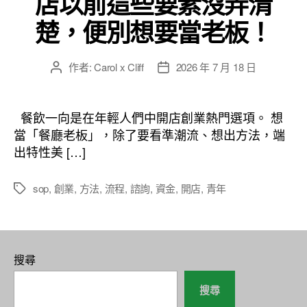
店以前這些要素沒弄清
楚，便別想要當老板！
作者:
Carol x Cliff
2026 年 7 月 18 日
文
文
章
章
作
發
者
佈
餐飲一向是在年輕人們中開店創業熱門選項。 想
日
當「餐廳老板」，除了要看準潮流、想出方法，端
期
出特性美 […]
sop
,
創業
,
方法
,
流程
,
諮詢
,
資金
,
開店
,
青年
標
籤
搜尋
搜尋