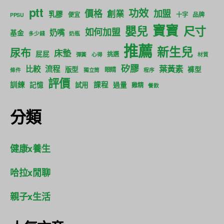
ptt
功效
價格
加盟
創業
乳膠
便宜
十字
品牌
PPSU
寶寶
尺寸
嬰兒
如何加盟
奶嘴
基金
多少錢
奶瓶
推薦
新生兒
尿布
床墊
屁屁
挑選
彈簧
心得
材質
矽膠
葉黃素
比較
流程
版型
褲型
眼睛
條件
獨立筒
程序
評價
訓練
課程
記憶
試用
過量
雞精
餐飲
分類
健康x養生
哈拉x閒聊
親子x生活