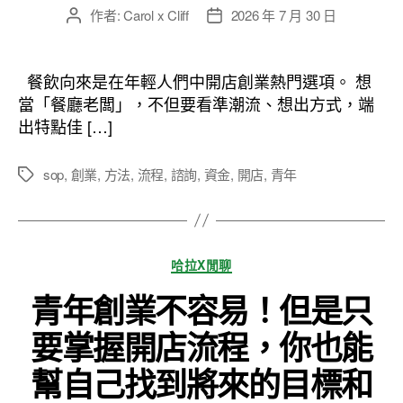
作者:
Carol x Cliff
2026 年 7 月 30 日
文
文
章
章
作
發
者
佈
餐飲向來是在年輕人們中開店創業熱門選項。 想
日
當「餐廳老闆」，不但要看準潮流、想出方式，端
期
出特點佳 […]
sop
,
創業
,
方法
,
流程
,
諮詢
,
資金
,
開店
,
青年
標
籤
分
哈拉X閒聊
類
青年創業不容易！但是只
要掌握開店流程，你也能
幫自己找到將來的目標和