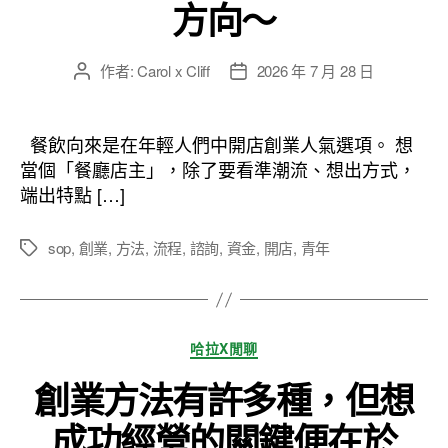
方向～
作者:
Carol x Cliff
2026 年 7 月 28 日
文
文
章
章
作
發
者
佈
餐飲向來是在年輕人們中開店創業人氣選項。 想
日
當個「餐廳店主」，除了要看準潮流、想出方式，
期
端出特點 […]
sop
,
創業
,
方法
,
流程
,
諮詢
,
資金
,
開店
,
青年
標
籤
分
哈拉X閒聊
類
創業方法有許多種，但想
成功經營的關鍵便在於