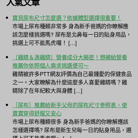
人氣文章
寶貝尿布尺寸怎麼選？依據體型選擇很重要！
市場上尿布種類非常多 身為新手爸媽的你瞭解應
該怎麼樣挑選嗎? 尿布是北鼻每一日的貼身用品，
挑選上可不能馬虎囉！ […]
〔雞精＆滴雞精〕營養成分大揭密！想補給營養
推薦你依照個人需求挑選便可～
雞精被許多PTT網友評價為自己最鍾愛的保健食品
之一。大家瞭解為什麼這麼多人喜愛雞精嗎？雞
精除了在年紀較大與身體 […]
［尿布］推薦給新手父母的尿布尺寸參照表，使
寶寶穿得舒服又安心
市場上尿布種類很多 身為新手爸媽的你瞭解應該
怎樣選擇嗎? 尿布是新生兒每一日的貼身用品，選