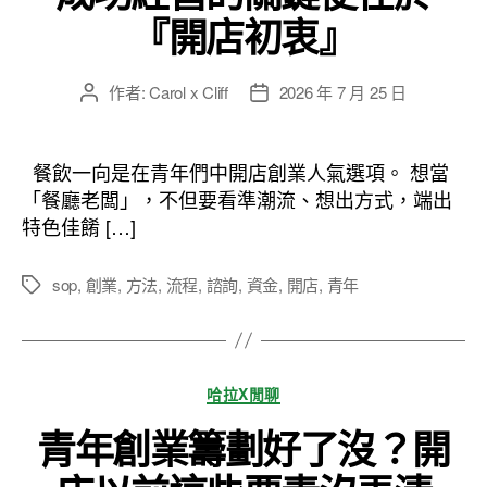
『開店初衷』
作者:
Carol x Cliff
2026 年 7 月 25 日
文
文
章
章
作
發
者
佈
餐飲一向是在青年們中開店創業人氣選項。 想當
日
「餐廳老闆」，不但要看準潮流、想出方式，端出
期
特色佳餚 […]
sop
,
創業
,
方法
,
流程
,
諮詢
,
資金
,
開店
,
青年
標
籤
分
哈拉X閒聊
類
青年創業籌劃好了沒？開