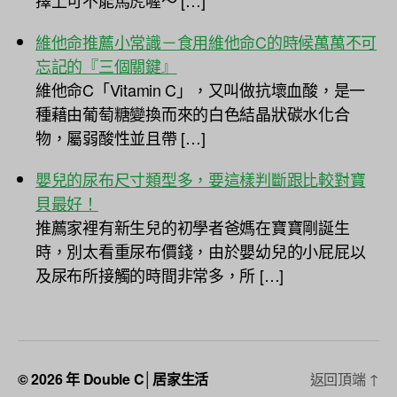
擇上可不能馬虎喔～ […]
維他命推薦小常識－食用維他命C的時候萬萬不可
忘記的『三個關鍵』
維他命C「Vitamin C」，又叫做抗壞血酸，是一
種藉由葡萄糖變換而來的白色結晶狀碳水化合
物，屬弱酸性並且帶 […]
嬰兒的尿布尺寸類型多，要這樣判斷跟比較對寶
貝最好！
推薦家裡有新生兒的初學者爸媽在寶寶剛誕生
時，別太看重尿布價錢，由於嬰幼兒的小屁屁以
及尿布所接觸的時間非常多，所 […]
© 2026 年
Double C│居家生活
返回頂端
↑