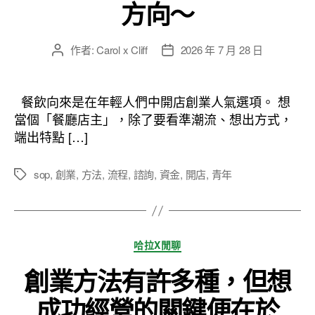
方向～
作者:
Carol x Cliff
2026 年 7 月 28 日
文
文
章
章
作
發
者
佈
餐飲向來是在年輕人們中開店創業人氣選項。 想
日
當個「餐廳店主」，除了要看準潮流、想出方式，
期
端出特點 […]
sop
,
創業
,
方法
,
流程
,
諮詢
,
資金
,
開店
,
青年
標
籤
分
哈拉X閒聊
類
創業方法有許多種，但想
成功經營的關鍵便在於