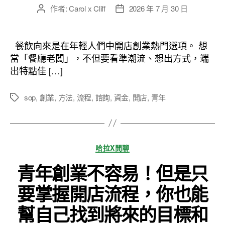
作者:
Carol x Cliff
2026 年 7 月 30 日
文
文
章
章
作
發
者
佈
餐飲向來是在年輕人們中開店創業熱門選項。 想
日
當「餐廳老闆」，不但要看準潮流、想出方式，端
期
出特點佳 […]
sop
,
創業
,
方法
,
流程
,
諮詢
,
資金
,
開店
,
青年
標
籤
分
哈拉X閒聊
類
青年創業不容易！但是只
要掌握開店流程，你也能
幫自己找到將來的目標和