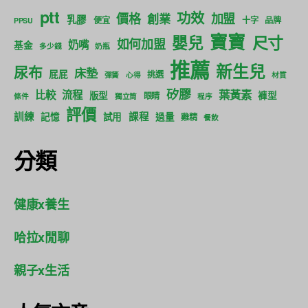
ptt
功效
價格
加盟
創業
乳膠
便宜
十字
品牌
PPSU
寶寶
尺寸
嬰兒
如何加盟
奶嘴
基金
多少錢
奶瓶
推薦
新生兒
尿布
床墊
屁屁
挑選
彈簧
心得
材質
矽膠
葉黃素
比較
流程
版型
褲型
眼睛
條件
獨立筒
程序
評價
訓練
課程
記憶
試用
過量
雞精
餐飲
分類
健康x養生
哈拉x閒聊
親子x生活