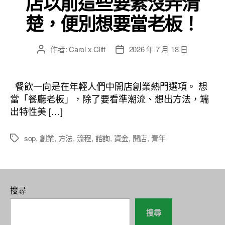
店以前這些要素沒弄清
楚，便別想要當老板！
作者:
Carol x Cliff
2026 年 7 月 18 日
文
文
章
章
作
發
者
佈
餐飲一向是在年輕人們中開店創業熱門選項。 想
日
當「餐廳老板」，除了要看準潮流、想出方法，端
期
出特性美 […]
sop
,
創業
,
方法
,
流程
,
諮詢
,
資金
,
開店
,
青年
標
籤
搜尋
搜尋