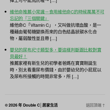
擇上可不能馬虎喔～ […]
維他命推薦小常識－食用維他命C的時候萬萬不可
忘記的『三個關鍵』
維他命C「Vitamin C」，又叫做抗壞血酸，是一
種藉由葡萄糖變換而來的白色結晶狀碳水化合
物，屬弱酸性並且帶 […]
嬰兒的尿布尺寸類型多，要這樣判斷跟比較對寶
貝最好！
推薦家裡有新生兒的初學者爸媽在寶寶剛誕生
時，別太看重尿布價錢，由於嬰幼兒的小屁屁以
及尿布所接觸的時間非常多，所 […]
© 2026 年
Double C│居家生活
返回頂端
↑