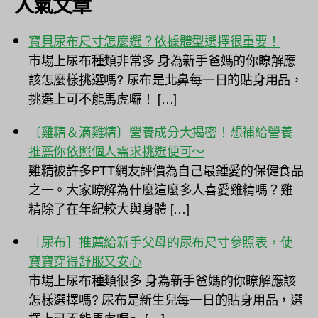
人氣文章
寶貝尿布尺寸怎麼選？依據體型選擇很重要！
市場上尿布種類非常多 身為新手爸媽的你瞭解應
該怎麼樣挑選嗎? 尿布是北鼻每一日的貼身用品，
挑選上可不能馬虎囉！ […]
〔雞精＆滴雞精〕營養成分大揭密！想補給營養
推薦你依照個人需求挑選便可～
雞精被許多PTT網友評價為自己最鍾愛的保健食品
之一。大家瞭解為什麼這麼多人喜愛雞精嗎？雞
精除了在年紀較大與身體 […]
［尿布］推薦給新手父母的尿布尺寸參照表，使
寶寶穿得舒服又安心
市場上尿布種類很多 身為新手爸媽的你瞭解應該
怎樣選擇嗎? 尿布是新生兒每一日的貼身用品，選