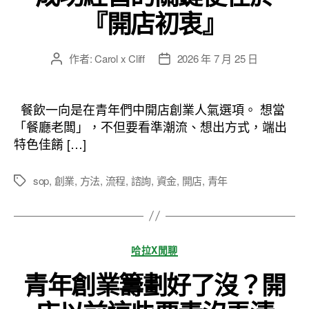
『開店初衷』
作者:
Carol x Cliff
2026 年 7 月 25 日
文
文
章
章
作
發
者
佈
餐飲一向是在青年們中開店創業人氣選項。 想當
日
「餐廳老闆」，不但要看準潮流、想出方式，端出
期
特色佳餚 […]
sop
,
創業
,
方法
,
流程
,
諮詢
,
資金
,
開店
,
青年
標
籤
分
哈拉X閒聊
類
青年創業籌劃好了沒？開