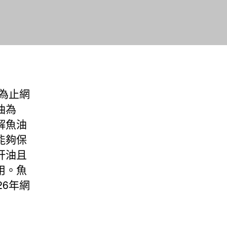
為止網
油為
解魚油
能夠保
肝油且
用。魚
6年網