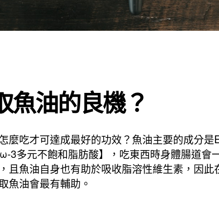
取魚油的良機？
怎麼吃才可達成最好的功效？魚油主要的成分是E
【ω-3多元不飽和脂肪酸】，吃東西時身體腸道會
，且魚油自身也有助於吸收脂溶性維生素，因此
取魚油會最有輔助。