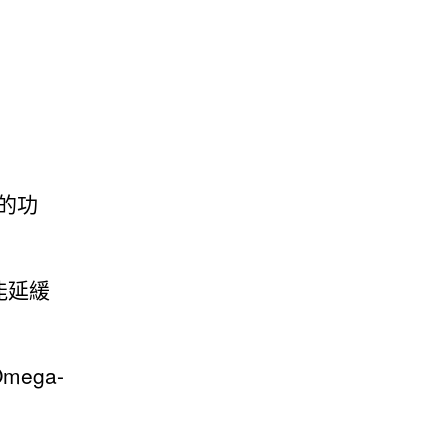
的功
能延緩
ega-