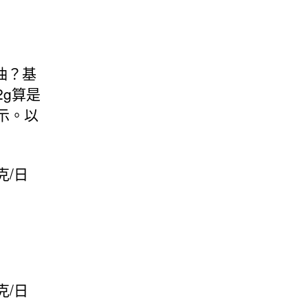
油？基
g算是
示。以
克/日
克/日