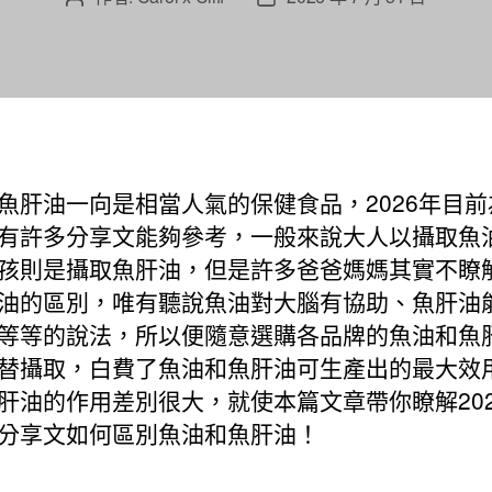
章
章
作
發
者
佈
日
期
魚肝油一向是相當人氣的保健食品，2026年目前
有許多分享文能夠參考，一般來說大人以攝取魚
孩則是攝取魚肝油，但是許多爸爸媽媽其實不瞭
油的區別，唯有聽說魚油對大腦有協助、魚肝油
等等的說法，所以便隨意選購各品牌的魚油和魚
替攝取，白費了魚油和魚肝油可生產出的最大效
肝油的作用差別很大，就使本篇文章帶你瞭解202
分享文如何區別魚油和魚肝油！