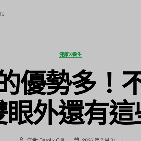
fe
分
健康X養生
類
的優勢多！
雙眼外還有這
作者:
Carol x Cliff
2026 年 7 月 31 日
文
文