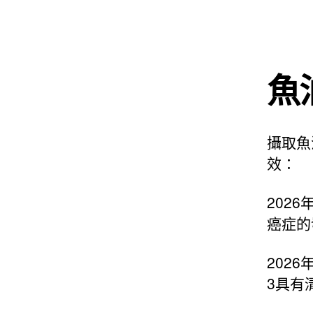
魚
攝取魚
效：
202
癌症的
202
3具有