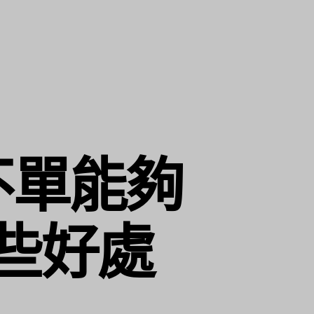
不單能夠
些好處