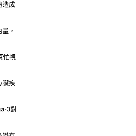
體造成
的量，
幫忙視
心臟疾
a-3對
憂鬱有