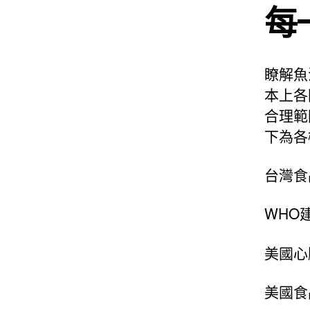
每
瞭解魚
本上各
合理範
下為各
台灣食
WHO建
美國心
美國食