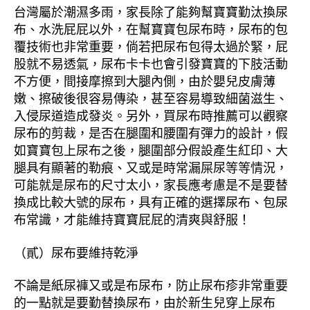
台灣屬於潮濕多雨，家長除了能夠幫寶寶勤汰換尿
布、水洗屁屁以外，在幫寶寶包尿布時，尿布的包
覆技術也非常重要，倘若把尿布包得太過於緊，屁
股就不易透氣，尿布卡卡也會引發寶寶的下肢活動
不方便，間接摩擦到大腿內側，由於嬰兒皮膚薄
嫩、擦破後很容易傳染，甚至容易導致細菌滋生、
入侵尿道造成發炎。另外，買尿布時推薦可以觀察
尿布的剪裁，是否在腿圍和腰圍有彈力的設計，假
如寶寶包上尿布之後，腿圍部分假設產生紅印、大
腿具有顯著的勒痕、又或是時常漏屎尿等等情況，
可能就是尿布的尺寸太小，家長應考慮是不是要替
換成比較大號的尿布，具有正確的選擇尿布、包尿
布常識，才能維持寶寶屁屁的清爽與舒服！
（貳）尿布要維持乾淨
不論是紙尿褲又或是布尿布，防止尿布疹非常重要
的一點就是要勤替換尿布，由於新生兒穿上尿布