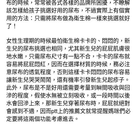
布的時候，常常被各式各樣的品牌所困擾，不瞭解
該怎樣給孩子挑選好用的尿布，不過實際上有個實
用的方法：只需將尿布做為衛生棉一樣來挑選就好
了！
女性生理期的時候最怕衛生棉卡卡的、悶悶的，新
生兒的尿布挑選也相同，尤其新生兒的屁屁肌膚很
地水嫩，只需尿布尺寸有一點不合，卡卡的尿布就
容易將屁屁悶紅，因而在選擇材質的時候，務必注
意尿布的透氣程度，否則這樣卡卡悶悶的尿布容易
讓新生兒哭哭鬧鬧，還有機率引發新生兒起疹子。
此外，尿布是不是好用還需要考量到瞬間吸收與回
滲的程度，假使水無被立刻吸收，或一段時間以後
水會回滲上來，那新生兒穿著尿布時，屁屁就絕對
會感到不適，因而ptt上的推薦文就常提醒媽咪們必
定要將這兩個功能考慮進去。