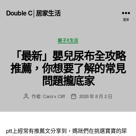
Double C│居家生活
選單
分
親子X生活
類
「最新」嬰兒尿布全攻略
推薦，你想要了解的常見
問題攏底家
作者:
Carol x Cliff
2026 年 8 月 2 日
文
文
章
章
作
發
者
佈
日
ptt上經常有推薦文分享到，媽咪們在挑選寶寶的尿
期