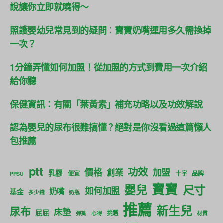
說讓你立即就曉得～
照護嬰幼兒常見到的疑問：寶寶奶嘴運用多久需換掉
一次？
1分鐘弄懂如何加盟！從加盟的方式到費用一次介紹
給你聽
保健資訊：有關「葉黃素」補充功略以及功效解說
認為嬰兒的尿布很難搞懂？絕對是你沒看過這篇懶人
包推薦
ptt
功效
價格
加盟
創業
乳膠
便宜
十字
品牌
PPSU
寶寶
尺寸
嬰兒
如何加盟
奶嘴
基金
多少錢
奶瓶
推薦
新生兒
尿布
床墊
屁屁
挑選
彈簧
心得
材質