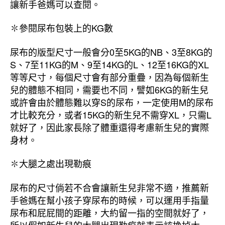
讓新手爸媽可以查閱。
✽參閱尿布包裝上的KG數
尿布的版型尺寸一般會分0至5KG的NB、3至8KG的
S、7至11KG的M、9至14KG的L、12至16KG的XL
等等尺寸，每個尺寸會有部分重疊，因為每個新生
兒的體態不相同，需要也不同，譬如6KG的新生兒
或許會由於體態難以穿S的尿布，一定使用M的尿布
才比較充分，或者15KG的新生兒不需穿XL，只需L
就好了，因此家長除了體重還得考慮新生兒的實際
身材。
✽大腿之處出現勒痕
尿布的尺寸倘若不合會讓新生兒非常不適，推薦新
手爸媽在幫小孩子穿尿布的時候，可以運用手指量
尿布和屁屁間的距離，大約留一指的空間就好了，
所以假如新生兒的大腿出現勒痕就表示該換掉大一