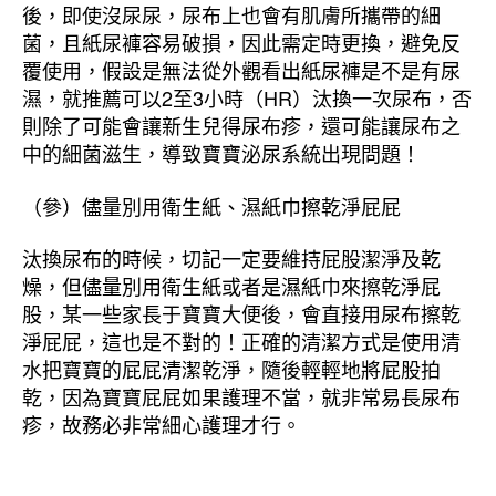
後，即使沒尿尿，尿布上也會有肌膚所攜帶的細
菌，且紙尿褲容易破損，因此需定時更換，避免反
覆使用，假設是無法從外觀看出紙尿褲是不是有尿
濕，就推薦可以2至3小時（HR）汰換一次尿布，否
則除了可能會讓新生兒得尿布疹，還可能讓尿布之
中的細菌滋生，導致寶寶泌尿系統出現問題！
（參）儘量別用衛生紙、濕紙巾擦乾淨屁屁
汰換尿布的時候，切記一定要維持屁股潔淨及乾
燥，但儘量別用衛生紙或者是濕紙巾來擦乾淨屁
股，某一些家長于寶寶大便後，會直接用尿布擦乾
淨屁屁，這也是不對的！正確的清潔方式是使用清
水把寶寶的屁屁清潔乾淨，隨後輕輕地將屁股拍
乾，因為寶寶屁屁如果護理不當，就非常易長尿布
疹，故務必非常細心護理才行。