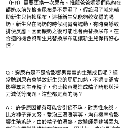
（HR）需要更換一次尿布。推薦爸爸媽媽們能夠在
餵奶以前先檢查尿布是不是濕了，假設濕了就先輔
助新生兒替換尿布，這樣新生兒能夠較安穩的喝
奶。新生兒在喝奶的時候腸胃會蠕動，有時會導致
排便反應，因而餵奶之後可能也會需替換尿布。在
合適的機會幫新生兒替換尿布能讓新生兒保持好心
情。
Q：穿尿布是不是會影響男寶寶的生殖成長呢？經
常聽到尿布會導致新生兒的屁屁加熱，不過高溫會
影響睾丸生產精子，也比較容易造成精子畸形與活
力減低等問題，這些都是真的嗎？
A： 許多原因都有可能會引發不孕，對男性來說，
比方褲子穿太緊、愛泡三溫暖等等，均有機率會影
響生殖系統，由於精子怕溫熱，故醫師是建議睪丸