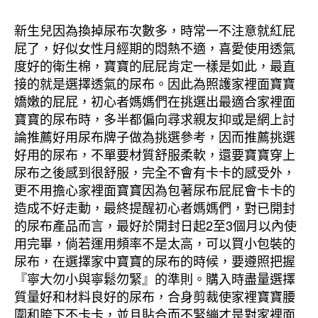
新生兒因為換掉尿布次數多，時常一不注意就紅屁
屁了，好似女性月經期的悶熱不適，喜愛使用透氣
度好的衛生棉，寶寶的屁屁肯定一樣是如此，最直
接的就是選擇透氣的尿布。因此為照護家裡面寶寶
嬌嫩的屁屁，初心者媽媽們在挑選出最適合家裡面
寶寶的尿布時，多半都偏向尋求親友抑或是網上討
論推薦好用尿布牌子做為挑選參考，因而推薦挑選
好用的尿布，不單要材質舒服柔軟，還要寶寶穿上
尿布之後感到很舒服，完全不會有卡卡的感受外，
更不用擔心家裡面寶寶因為包著尿布屁屁會卡卡的
造成不好走動，最終提醒初心者媽媽們，對已開封
的尿布產品而言，最好於開封日起2至3個月以內使
用完畢，倘若運用頻率不是太高，可以買小包裝的
尿布，在選擇家中寶寶的尿布的時候，要遵照把握
『寧大勿小與寧鬆勿緊』的準則。購入時盡量選擇
質量好和材料良好的尿布，合身剪裁使家裡寶寶腰
圍和胯下不卡卡，並且貼合而不緊繃才是對家裡面