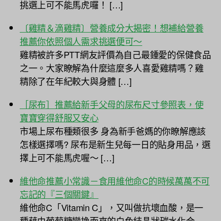
挑選上可不能馬虎囉！ […]
〔雞精＆滴雞精〕營養成分大揭密！想補給營養
推薦你依照個人需求挑選便可～
雞精被許多PTT網友評價為自己最鍾愛的保健食品
之一。大家瞭解為什麼這麼多人喜愛雞精嗎？雞
精除了在年紀較大與身體 […]
［尿布］推薦給新手父母的尿布尺寸參照表，使
寶寶穿得舒服又安心
市場上尿布種類很多 身為新手爸媽的你瞭解應該
怎樣選擇嗎? 尿布是新生兒每一日的貼身用品，選
擇上可不能馬虎喔～ […]
維他命推薦小常識－食用維他命C的時候萬萬不可
忘記的『三個關鍵』
維他命C「Vitamin C」，又叫做抗壞血酸，是一
種藉由葡萄糖變換而來的白色結晶狀碳水化合