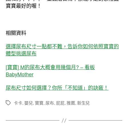
寶寶最好的喔！
相關資料
選擇尿布尺寸一點都不難，告訴你如何依照寶寶的
體型挑選尿布
[寶寶] M的尿布大概會用幾個月? – 看板
BabyMother
尿布尺寸如何選擇？你所「不知道」的訣竅！
卡卡
,
嬰兒
,
寶寶
,
尿布
,
屁屁
,
推薦
,
新生兒
標
籤