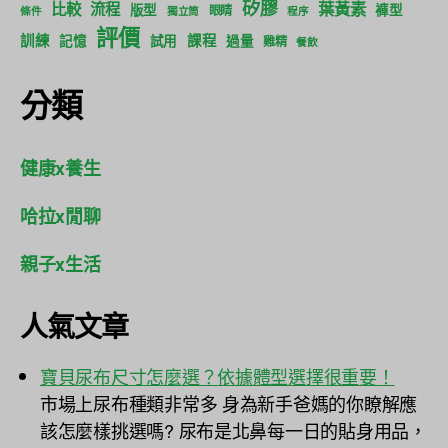
矽膠
葉黃素
比較
流程
版型
褲型
眼睛
條件
獨立筒
程序
評價
訓練
課程
記憶
試用
過量
雞精
餐飲
分類
健康x養生
哈拉x閒聊
親子x生活
人氣文章
寶貝尿布尺寸怎麼選？依據體型選擇很重要！
市場上尿布種類非常多 身為新手爸媽的你瞭解應
該怎麼樣挑選嗎? 尿布是北鼻每一日的貼身用品，