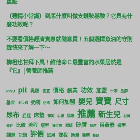
重點
〔雞精小常識〕到底什麼叫做支鏈胺基酸？它具有什
麼功效呢？
不要看價格經濟實惠就隨意買！五個選擇魚油的守則
趕快來了解一下～
柳橙也甘拜下風！維他命Ｃ最豐富的水果居然是
『它』│營養師推薦
ptt
功效
價格
加盟
創業
乳膠
便宜
十字
品牌
PPSU
寶寶
尺寸
嬰兒
如何加盟
奶嘴
基金
多少錢
奶瓶
推薦
新生兒
尿布
床墊
屁屁
挑選
彈簧
心得
材質
矽膠
葉黃素
比較
流程
版型
褲型
眼睛
條件
獨立筒
程序
評價
訓練
課程
記憶
試用
過量
雞精
餐飲