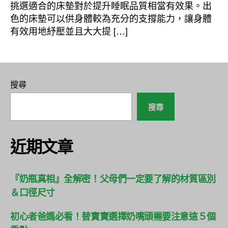
者
佈
挑選適合的床墊對於提升睡眠品質相當有效果。出
日
色的床墊可以供身體較為充分的支撐能力，讓身體
期
有效用地紓壓並且大大提 […]
搜尋
搜尋
近期文章
『奶瓶真相』全解密！父母們一定要了解的材質區別
＆口徑尺寸
初心者爸媽必看！替寶寶選擇奶嘴頭需要注意這５個