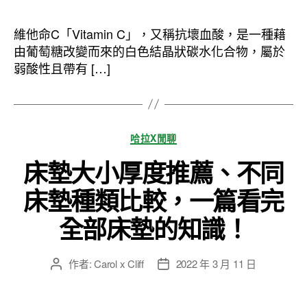
作
發
者
佈
維他命C「Vitamin C」，又稱抗壞血酸，是一種藉
日
由葡萄糖改變而來的白色結晶狀碳水化合物，屬於
期
弱酸性且帶有 […]
分
哈拉X閒聊
類
床墊大小厚度推薦、不同
床墊種類比較，一篇看完
全部床墊的知識！
作者:
Carol x Cliff
2022 年 3 月 11 日
文
文
章
章
作
發