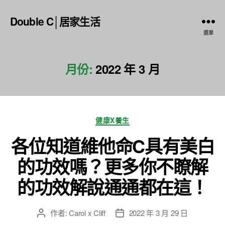
Double C│居家生活
選單
月份:
2022 年 3 月
分
健康X養生
類
各位知道維他命C具有美白
的功效嗎？更多你不瞭解
的功效解說通通都在這！
作者:
Carol x Cliff
2022 年 3 月 29 日
文
文
章
章