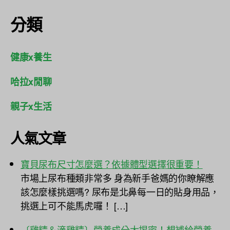
分類
健康x養生
哈拉x閒聊
親子x生活
人氣文章
寶貝尿布尺寸怎麼選？依據體型選擇很重要！
市場上尿布種類非常多 身為新手爸媽的你瞭解應
該怎麼樣挑選嗎? 尿布是北鼻每一日的貼身用品，
挑選上可不能馬虎囉！ […]
〔雞精＆滴雞精〕營養成分大揭密！想補給營養