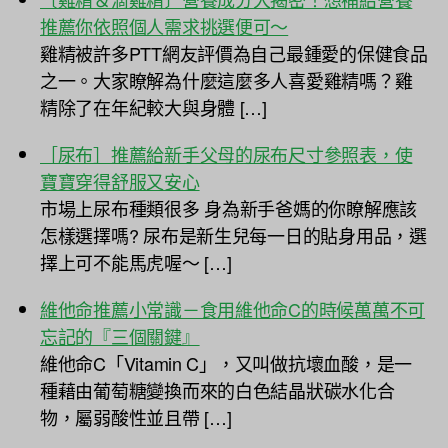
推薦你依照個人需求挑選便可～
雞精被許多PTT網友評價為自己最鍾愛的保健食品
之一。大家瞭解為什麼這麼多人喜愛雞精嗎？雞
精除了在年紀較大與身體 […]
［尿布］推薦給新手父母的尿布尺寸參照表，使
寶寶穿得舒服又安心
市場上尿布種類很多 身為新手爸媽的你瞭解應該
怎樣選擇嗎? 尿布是新生兒每一日的貼身用品，選
擇上可不能馬虎喔～ […]
維他命推薦小常識－食用維他命C的時候萬萬不可
忘記的『三個關鍵』
維他命C「Vitamin C」，又叫做抗壞血酸，是一
種藉由葡萄糖變換而來的白色結晶狀碳水化合
物，屬弱酸性並且帶 […]