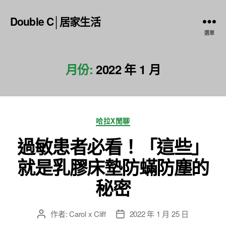
Double C│居家生活
選單
月份:
2022 年 1 月
分
哈拉X閒聊
類
過敏患者必看！「這些」
就是乳膠床墊防蟎防塵的
秘密
作者:
Carol x Cliff
2022 年 1 月 25 日
文
文
章
章