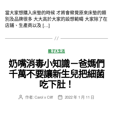
作
發
者
佈
當大家想購入床墊的時候 才將會察覺原來床墊的類
日
別及品牌很多 大大高於大家的設想範疇 大家除了在
期
店鋪、生產商以及 […]
分
親子X生活
類
奶嘴消毒小知識－爸媽們
千萬不要讓新生兒把細菌
吃下肚！
作者:
Carol x Cliff
2022 年 1 月 11 日
文
文
章
章
作
發