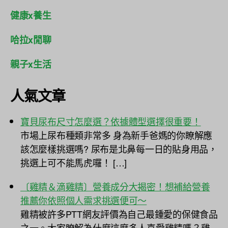
健康x養生
哈拉x閒聊
親子x生活
人氣文章
寶貝尿布尺寸怎麼選？依據體型選擇很重要！
市場上尿布種類非常多 身為新手爸媽的你瞭解應
該怎麼樣挑選嗎? 尿布是北鼻每一日的貼身用品，
挑選上可不能馬虎囉！ […]
〔雞精＆滴雞精〕營養成分大揭密！想補給營養
推薦你依照個人需求挑選便可～
雞精被許多PTT網友評價為自己最鍾愛的保健食品
之一。大家瞭解為什麼這麼多人喜愛雞精嗎？雞