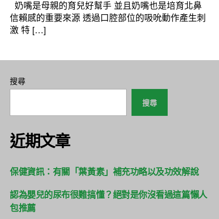
者
佈
奶嘴是母親的育兒好幫手 並且奶嘴也是培育北鼻
日
信賴感的重要來源 透過口腔部位的吸吮動作產生刺
期
激 特 […]
搜尋
搜尋
近期文章
保健資訊：有關「葉黃素」補充功略以及功效解說
認為嬰兒的尿布很難搞懂？絕對是你沒看過這篇懶人
包推薦