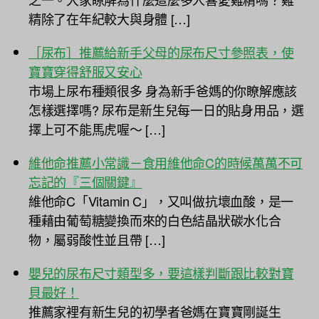
精除了在年紀較大與身體 […]
［尿布］推薦給新手父母的尿布尺寸參照表，使
寶寶穿得舒服又安心
市場上尿布種類很多 身為新手爸媽的你瞭解應該
怎樣選擇嗎? 尿布是新生兒每一日的貼身用品，選
擇上可不能馬虎喔～ […]
維他命推薦小常識－食用維他命C的時候萬萬不可
忘記的『三個關鍵』
維他命C「Vitamin C」，又叫做抗壞血酸，是一
種藉由葡萄糖變換而來的白色結晶狀碳水化合
物，屬弱酸性並且帶 […]
嬰兒的尿布尺寸類型多，要這樣判斷跟比較對寶
貝最好！
推薦家裡有新生兒的初學者爸媽在寶寶剛誕生