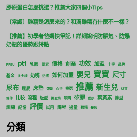
膠原蛋白怎麼挑選？推薦大家四個小Tips
〔常識〕雞精是怎麼來的？和滴雞精有什麼不一樣？
【推薦】初學者爸媽快筆記！詳細說明防脹氣、防爆
奶瓶的優勢跟特點
ptt
功效
價格
加盟
創業
乳膠
便宜
十字
品牌
PPSU
寶寶
尺寸
嬰兒
如何加盟
奶嘴
基金
多少錢
奶瓶
推薦
新生兒
尿布
床墊
屁屁
挑選
彈簧
心得
材質
矽膠
葉黃素
比較
流程
版型
褲型
眼睛
條件
獨立筒
程序
評價
訓練
課程
記憶
試用
過量
雞精
餐飲
分類