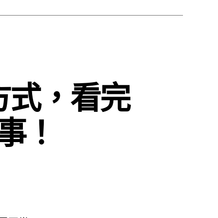
方式，看完
事！