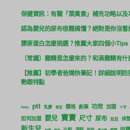
保健資訊：有關「葉黃素」補充功略以及
認為嬰兒的尿布很難搞懂？絕對是你沒看
膠原蛋白怎麼挑選？推薦大家四個小Tips
〔常識〕雞精是怎麼來的？和滴雞精有什
【推薦】初學者爸媽快筆記！詳細說明防
勢跟特點
ptt
功效
價格
加盟
創業
乳膠
便宜
十字
PPSU
寶寶
尺寸
嬰兒
尿布
如何加盟
床
屁屁
新生兒
矽
比較
流程
版型
眼睛
材質
條件
獨立筒