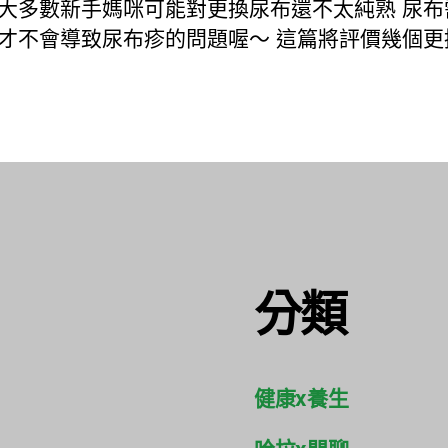
大多數新手媽咪可能對更換尿布還不太純熟 尿布
期
才不會導致尿布疹的問題喔～ 這篇將評價幾個更
分類
健康x養生
哈拉x閒聊