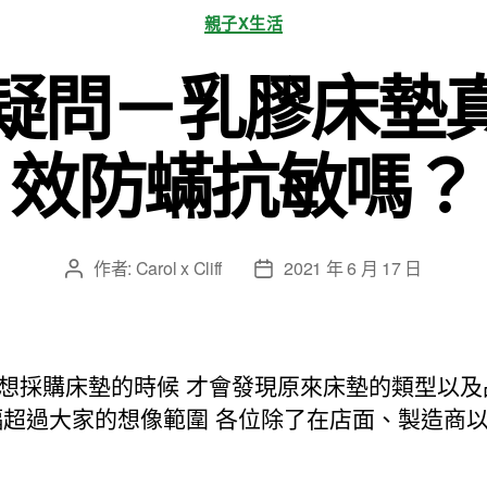
分
親子X生活
類
疑問－乳膠床墊
效防蟎抗敏嗎？
作者:
Carol x Cliff
2021 年 6 月 17 日
文
文
章
章
作
發
者
佈
日
想採購床墊的時候 才會發現原來床墊的類型以及
期
幅超過大家的想像範圍 各位除了在店面、製造商以及