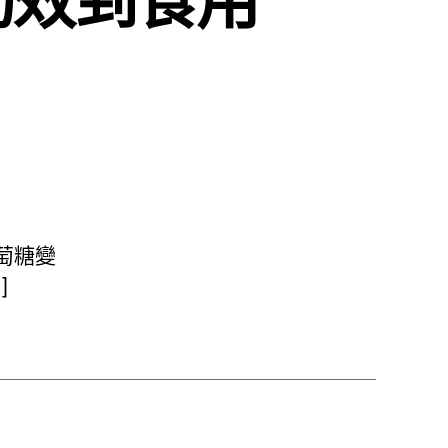
！
葡萄糖變
]