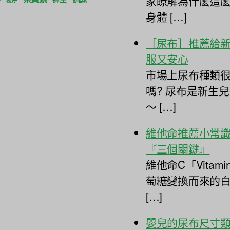
家瞭解為什麼這
身體 […]
［尿布］推薦給
服又安心
市場上尿布種類很
嗎? 尿布是新生
～ […]
維他命推薦小常識
『三個關鍵』
維他命C「Vita
萄糖變換而來的
[…]
嬰兒的尿布尺寸