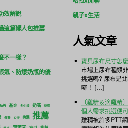
功效解說
親子x生活
過這篇懶人包推薦
人氣文章
麼不一樣？
寶貝尿布尺寸怎
市場上尿布種類非
脹氣、防爆奶瓶的優
挑選嗎? 尿布是
囉！ […]
〔雞精＆滴雞精
奶嘴
基金
品牌
多少錢
奶瓶
個人需求挑選便
推薦
墊
挑選
雞精被許多PTT
彈簧
心得
膠
葉黃素
訓練
褲型
程序