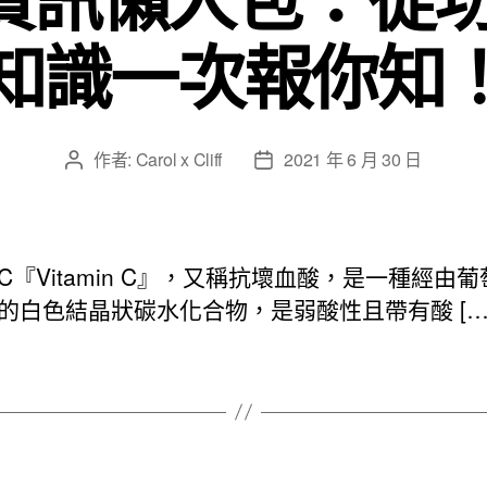
知識一次報你知
作者:
Carol x Cliff
2021 年 6 月 30 日
文
文
章
章
作
發
者
佈
日
C『Vitamin C』，又稱抗壞血酸，是一種經由
期
的白色結晶狀碳水化合物，是弱酸性且帶有酸 […