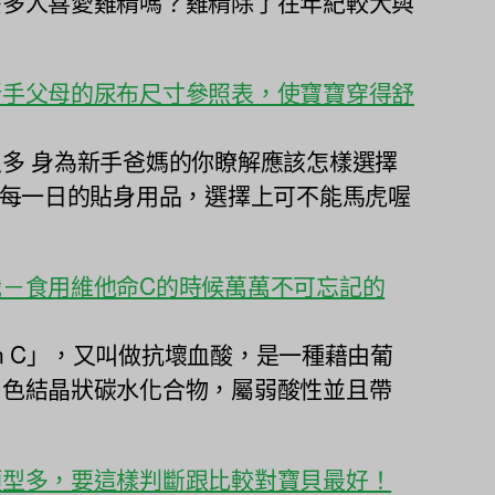
麼多人喜愛雞精嗎？雞精除了在年紀較大與
新手父母的尿布尺寸參照表，使寶寶穿得舒
多 身為新手爸媽的你瞭解應該怎樣選擇
兒每一日的貼身用品，選擇上可不能馬虎喔
－食用維他命C的時候萬萬不可忘記的
min C」，又叫做抗壞血酸，是一種藉由葡
白色結晶狀碳水化合物，屬弱酸性並且帶
類型多，要這樣判斷跟比較對寶貝最好！