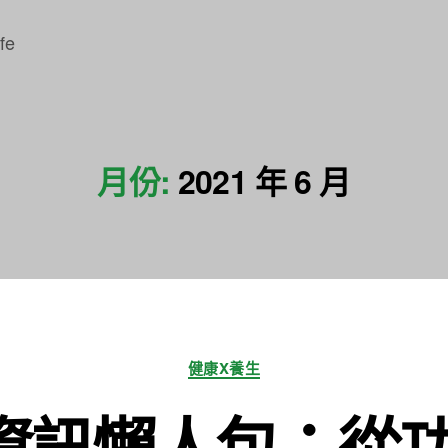
fe
月份:
2021 年 6 月
分
健康X養生
類
資訊懶人包：從