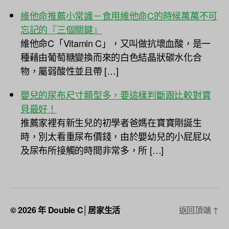
維他命推薦小常識－食用維他命C的時候萬萬不可
忘記的『三個關鍵』
維他命C「Vitamin C」，又叫做抗壞血酸，是一
種藉由葡萄糖變換而來的白色結晶狀碳水化合
物，屬弱酸性並且帶 […]
嬰兒的尿布尺寸類型多，要這樣判斷跟比較對寶
貝最好！
推薦家裡有新生兒的初學者爸媽在寶寶剛誕生
時，別太看重尿布價錢，由於嬰幼兒的小屁屁以
及尿布所接觸的時間非常多，所 […]
© 2026 年
Double C│居家生活
返回頂端
↑