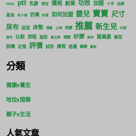
ptt
功效
價格
加盟
創業
乳膠
便宜
十字
品牌
PPSU
寶寶
尺寸
嬰兒
如何加盟
奶嘴
基金
多少錢
奶瓶
推薦
新生兒
尿布
床墊
屁屁
挑選
彈簧
心得
材質
矽膠
葉黃素
比較
流程
版型
褲型
眼睛
條件
獨立筒
程序
評價
訓練
課程
記憶
試用
過量
雞精
餐飲
分類
健康x養生
哈拉x閒聊
親子x生活
人氣文章