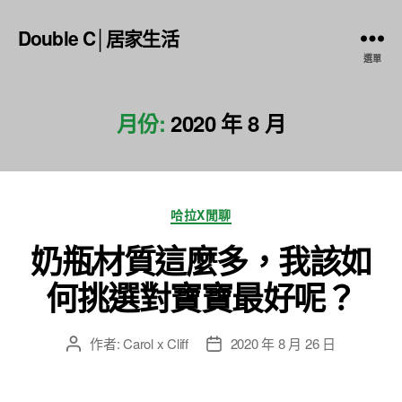
Double C│居家生活
選單
月份:
2020 年 8 月
分
哈拉X閒聊
類
奶瓶材質這麼多，我該如
何挑選對寶寶最好呢？
作者:
Carol x Cliff
2020 年 8 月 26 日
文
文
章
章
作
發