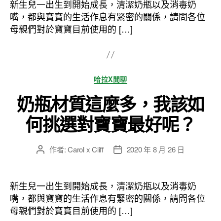
者
佈
新生兒一出生到開始成長，清潔奶瓶以及消毒奶
日
嘴，都與寶寶的生活作息有緊密的關係，請問各位
期
母親們對於寶寶目前使用的 […]
分
哈拉X閒聊
類
奶瓶材質這麼多，我該如
何挑選對寶寶最好呢？
作者:
Carol x Cliff
2020 年 8 月 26 日
文
文
章
章
作
發
者
佈
新生兒一出生到開始成長，清潔奶瓶以及消毒奶
日
嘴，都與寶寶的生活作息有緊密的關係，請問各位
期
母親們對於寶寶目前使用的 […]