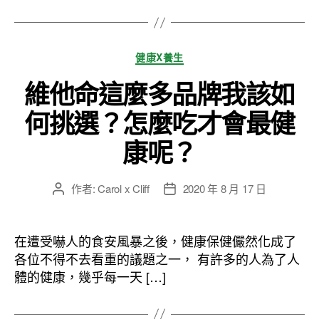
分
健康X養生
類
維他命這麼多品牌我該如
何挑選？怎麼吃才會最健
康呢？
作者:
Carol x Cliff
2020 年 8 月 17 日
文
文
章
章
作
發
者
佈
在遭受嚇人的食安風暴之後，健康保健儼然化成了
日
各位不得不去看重的議題之一， 有許多的人為了人
期
體的健康，幾乎每一天 […]