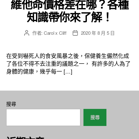
維他命價格差在哪？各種
知識帶你來了解！
作者:
Carol x Cliff
2020 年 8 月 5 日
文
文
章
章
作
發
者
佈
在受到嚇死人的食安風暴之後，保健養生儼然化成
日
了各位不得不去注重的議題之一， 有許多的人為了
期
身體的健康，幾乎每一 […]
搜尋
搜尋