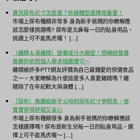
寶貝尿布尺寸怎麼選？依據體型選擇很重要！
市場上尿布種類非常多 身為新手爸媽的你瞭解應
該怎麼樣挑選嗎? 尿布是北鼻每一日的貼身用品，
挑選上可不能馬虎囉！ […]
〔雞精＆滴雞精〕營養成分大揭密！想補給營養
推薦你依照個人需求挑選便可～
雞精被許多PTT網友評價為自己最鍾愛的保健食品
之一。大家瞭解為什麼這麼多人喜愛雞精嗎？雞
精除了在年紀較大與身體 […]
［尿布］推薦給新手父母的尿布尺寸參照表，使
寶寶穿得舒服又安心
市場上尿布種類很多 身為新手爸媽的你瞭解應該
怎樣選擇嗎? 尿布是新生兒每一日的貼身用品，選
擇上可不能馬虎喔～ […]