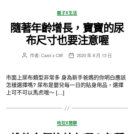
分
親子X生活
類
隨著年齡增長，寶寶的尿
布尺寸也要注意喔
作者:
Carol x Cliff
2020 年 8 月 13 日
文
文
章
章
作
發
者
佈
市面上尿布類型非常多 身為新手爸媽的你明白應該
日
怎樣選擇嗎? 尿布是嬰兒每一日的貼身用品，選擇
期
上可不可以馬虎哦～ […]
分
哈拉X閒聊
類