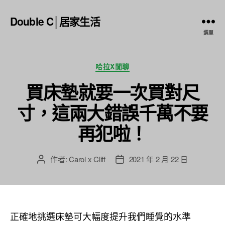
Double C│居家生活
選單
分
哈拉X閒聊
類
買床墊就要一次買對尺
寸，這兩大錯誤千萬不要
再犯啦！
作者:
Carol x Cliff
2021 年 2 月 22 日
文
文
章
章
作
發
者
佈
日
正確地挑選床墊可大幅度提升我們睡覺的水準
期