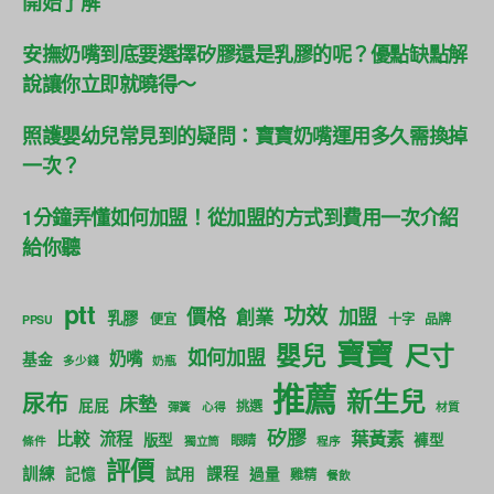
開始了解
安撫奶嘴到底要選擇矽膠還是乳膠的呢？優點缺點解
說讓你立即就曉得～
照護嬰幼兒常見到的疑問：寶寶奶嘴運用多久需換掉
一次？
1分鐘弄懂如何加盟！從加盟的方式到費用一次介紹
給你聽
ptt
功效
價格
加盟
創業
乳膠
便宜
十字
品牌
PPSU
寶寶
尺寸
嬰兒
如何加盟
奶嘴
基金
多少錢
奶瓶
推薦
新生兒
尿布
床墊
屁屁
挑選
彈簧
心得
材質
矽膠
葉黃素
比較
流程
版型
褲型
眼睛
條件
獨立筒
程序
評價
訓練
課程
記憶
試用
過量
雞精
餐飲