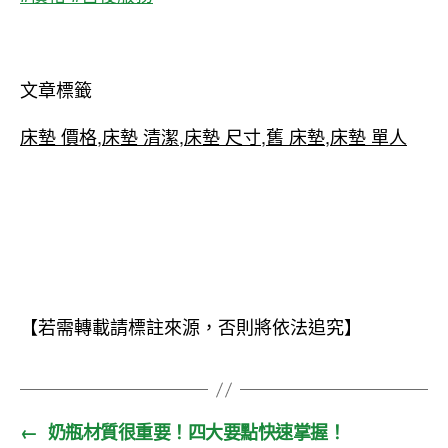
文章標籤
床墊 價格
,
床墊 清潔
,
床墊 尺寸
,
舊 床墊
,
床墊 單人
【若需轉載請標註來源，否則將依法追究】
←
奶瓶材質很重要！四大要點快速掌握！