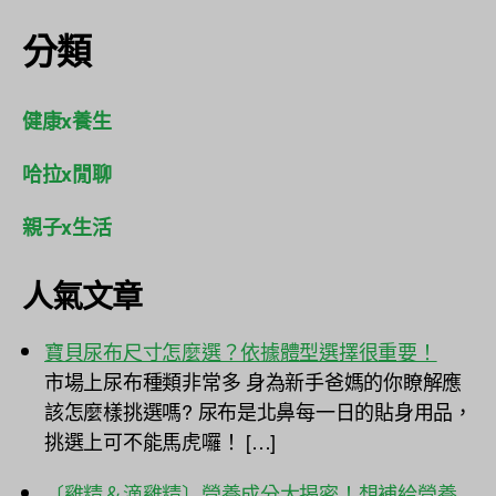
分類
健康x養生
哈拉x閒聊
親子x生活
人氣文章
寶貝尿布尺寸怎麼選？依據體型選擇很重要！
市場上尿布種類非常多 身為新手爸媽的你瞭解應
該怎麼樣挑選嗎? 尿布是北鼻每一日的貼身用品，
挑選上可不能馬虎囉！ […]
〔雞精＆滴雞精〕營養成分大揭密！想補給營養