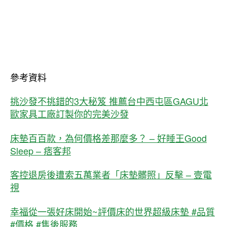
參考資料
挑沙發不挑錯的3大秘笈 推薦台中西屯區GAGU北
歐家具工廠訂製你的完美沙發
床墊百百款，為何價格差那麼多？ – 好睡王Good
Sleep – 痞客邦
客控退房後遭索五萬業者「床墊髒照」反擊 – 壹電
視
幸福從一張好床開始~評價床的世界超級床墊 #品質
#價格 #售後服務