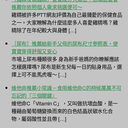
推薦你依照個人需求挑選便可～
雞精被許多PTT網友評價為自己最鍾愛的保健食品
之一。大家瞭解為什麼這麼多人喜愛雞精嗎？雞
精除了在年紀較大與身體 […]
［尿布］推薦給新手父母的尿布尺寸參照表，使
寶寶穿得舒服又安心
市場上尿布種類很多 身為新手爸媽的你瞭解應該
怎樣選擇嗎? 尿布是新生兒每一日的貼身用品，選
擇上可不能馬虎喔～ […]
維他命推薦小常識－食用維他命C的時候萬萬不可
忘記的『三個關鍵』
維他命C「Vitamin C」，又叫做抗壞血酸，是一
種藉由葡萄糖變換而來的白色結晶狀碳水化合
物，屬弱酸性並且帶 […]