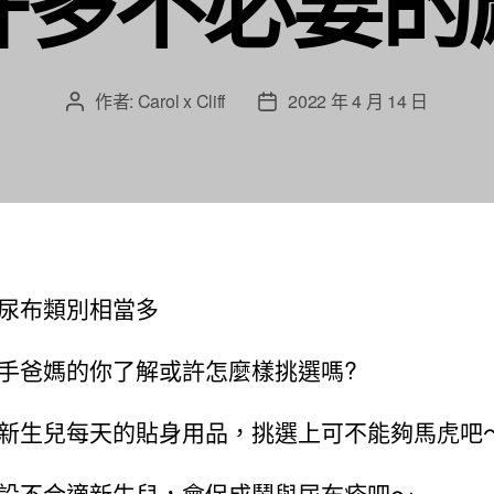
許多不必要的
作者:
Carol x Cliff
2022 年 4 月 14 日
文
文
章
章
作
發
者
佈
日
期
尿布類別相當多
手爸媽的你了解或許怎麼樣挑選嗎?
新生兒每天的貼身用品，挑選上可不能夠馬虎吧
設不合適新生兒，會促成鬧與尿布疹吧～