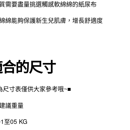
質需要盡量挑選觸感軟綿綿的紙尿布
綿綿能夠保護新生兒肌膚，增長舒適度
適合的尺寸
為尺寸表僅供大家參考哦~■
建議重量
01至05 KG