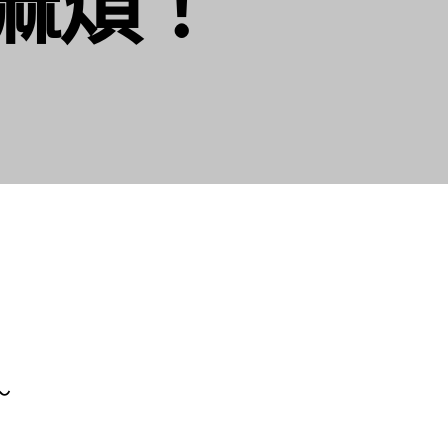
麻煩！
～