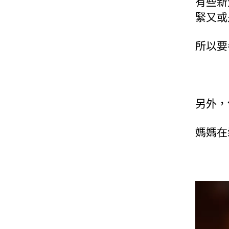
有些新
緊又或
所以要
另外，
媽媽在