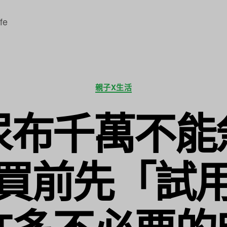
fe
分
親子X生活
類
尿布千萬不能
買前先「試