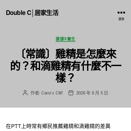
Double C│居家生活
選單
分
健康X養生
類
〔常識〕雞精是怎麼來
的？和滴雞精有什麼不一
樣？
作者:
Carol x Cliff
2026 年 8 月 5 日
文
文
章
章
作
發
者
佈
日
在PTT上時常有鄉民推薦雞精和滴雞精的差異
期