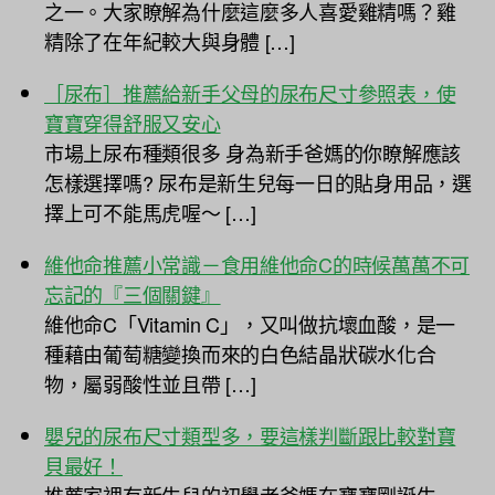
之一。大家瞭解為什麼這麼多人喜愛雞精嗎？雞
精除了在年紀較大與身體 […]
［尿布］推薦給新手父母的尿布尺寸參照表，使
寶寶穿得舒服又安心
市場上尿布種類很多 身為新手爸媽的你瞭解應該
怎樣選擇嗎? 尿布是新生兒每一日的貼身用品，選
擇上可不能馬虎喔～ […]
維他命推薦小常識－食用維他命C的時候萬萬不可
忘記的『三個關鍵』
維他命C「Vitamin C」，又叫做抗壞血酸，是一
種藉由葡萄糖變換而來的白色結晶狀碳水化合
物，屬弱酸性並且帶 […]
嬰兒的尿布尺寸類型多，要這樣判斷跟比較對寶
貝最好！
推薦家裡有新生兒的初學者爸媽在寶寶剛誕生