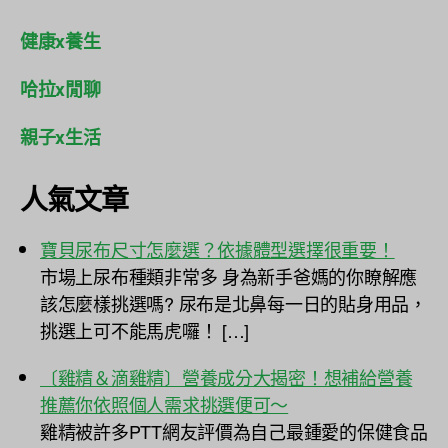
健康x養生
哈拉x閒聊
親子x生活
人氣文章
寶貝尿布尺寸怎麼選？依據體型選擇很重要！
市場上尿布種類非常多 身為新手爸媽的你瞭解應
該怎麼樣挑選嗎? 尿布是北鼻每一日的貼身用品，
挑選上可不能馬虎囉！ […]
〔雞精＆滴雞精〕營養成分大揭密！想補給營養
推薦你依照個人需求挑選便可～
雞精被許多PTT網友評價為自己最鍾愛的保健食品