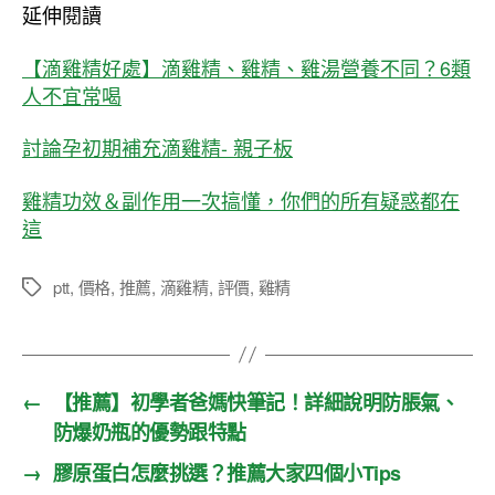
延伸閱讀
【滴雞精好處】滴雞精、雞精、雞湯營養不同？6類
人不宜常喝
討論孕初期補充滴雞精- 親子板
雞精功效＆副作用一次搞懂，你們的所有疑惑都在
這
ptt
,
價格
,
推薦
,
滴雞精
,
評價
,
雞精
標
籤
←
【推薦】初學者爸媽快筆記！詳細說明防脹氣、
防爆奶瓶的優勢跟特點
→
膠原蛋白怎麼挑選？推薦大家四個小Tips