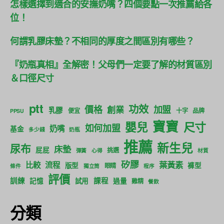
怎樣選擇到適合的安撫奶嘴？四個要點一次推薦給各
位！
何謂乳膠床墊？不相同的厚度之間區別有哪些？
『奶瓶真相』全解密！父母們一定要了解的材質區別
＆口徑尺寸
ptt
功效
價格
加盟
創業
乳膠
便宜
十字
品牌
PPSU
寶寶
尺寸
嬰兒
如何加盟
奶嘴
基金
多少錢
奶瓶
推薦
新生兒
尿布
床墊
屁屁
挑選
彈簧
心得
材質
矽膠
葉黃素
比較
流程
版型
褲型
眼睛
條件
獨立筒
程序
評價
訓練
課程
記憶
試用
過量
雞精
餐飲
分類