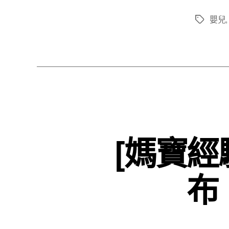
嬰兒
標
籤
[媽寶
布