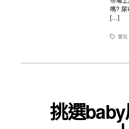
市場上
嗎? 
[…]
嬰兒
標
籤
挑選ba