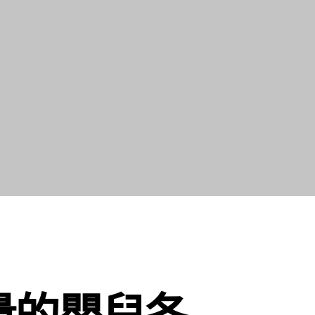
量的嬰兒各