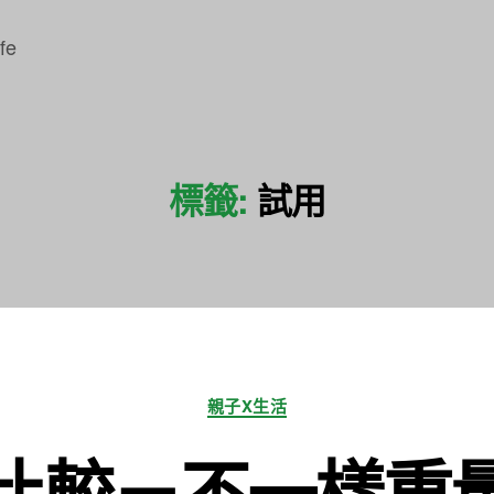
fe
標籤:
試用
分
親子X生活
類
比較－不一樣重