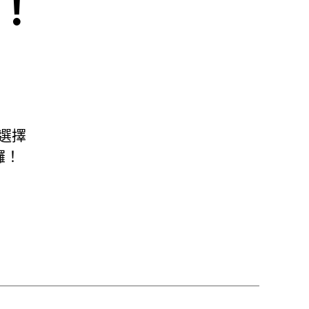
！
選擇
囉！