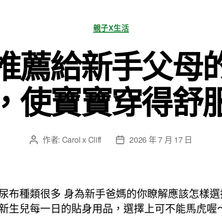
分
親子X生活
類
推薦給新手父母
，使寶寶穿得舒
作者:
Carol x Cliff
2026 年 7 月 17 日
文
文
章
章
作
發
者
佈
日
尿布種類很多 身為新手爸媽的你瞭解應該怎樣選
期
新生兒每一日的貼身用品，選擇上可不能馬虎喔～ 