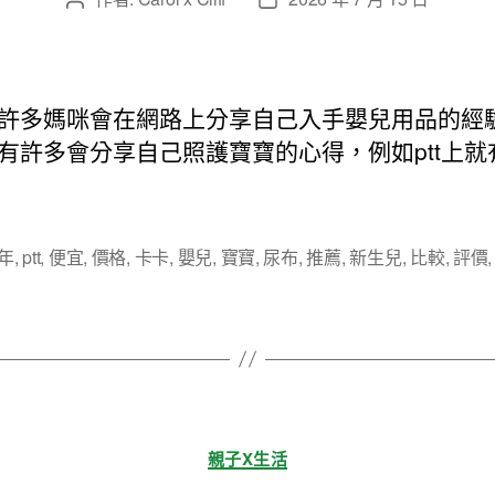
文
文
章
章
作
發
者
佈
日
許多媽咪會在網路上分享自己入手嬰兒用品的經
期
有許多會分享自己照護寶寶的心得，例如ptt上就
5年
,
ptt
,
便宜
,
價格
,
卡卡
,
嬰兒
,
寶寶
,
尿布
,
推薦
,
新生兒
,
比較
,
評價
分
親子X生活
類