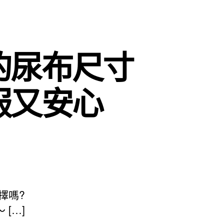
的尿布尺寸
服又安心
擇嗎?
[…]