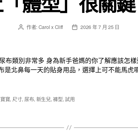
上「體型」很關鍵
作者:
Carol x Cliff
2026 年 7 月 25 日
文
文
章
章
作
發
者
佈
日
尿布類別非常多 身為新手爸媽的你了解應該怎樣
期
尿布是北鼻每一天的貼身用品，選擇上可不能馬虎
,
寶寶
,
尺寸
,
尿布
,
新生兒
,
褲型
,
試用