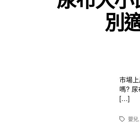
別
市場上
嗎? 
[…]
嬰兒
標
籤