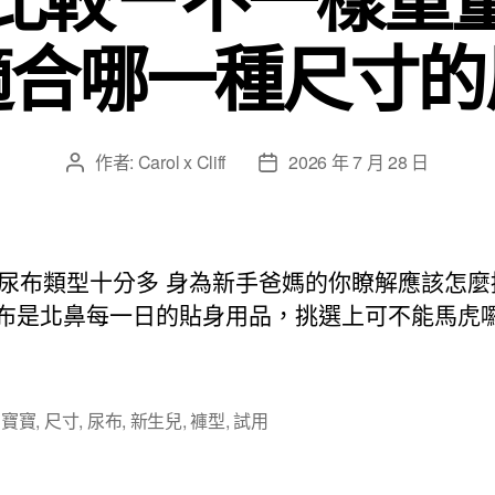
適合哪一種尺寸的
作者:
Carol x Cliff
2026 年 7 月 28 日
文
文
章
章
作
發
者
佈
日
尿布類型十分多 身為新手爸媽的你瞭解應該怎麼
期
尿布是北鼻每一日的貼身用品，挑選上可不能馬虎
,
寶寶
,
尺寸
,
尿布
,
新生兒
,
褲型
,
試用