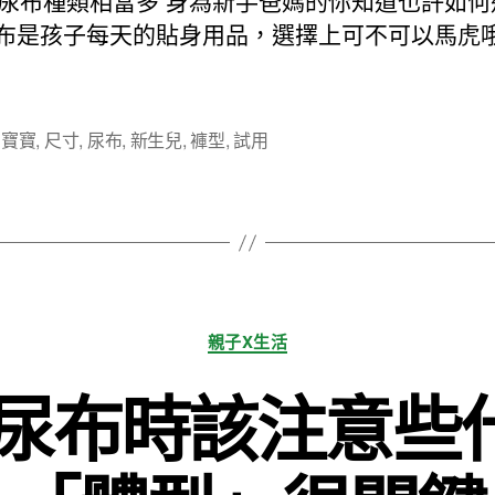
尿布種類相當多 身為新手爸媽的你知道也許如何
期
尿布是孩子每天的貼身用品，選擇上可不可以馬虎
,
寶寶
,
尺寸
,
尿布
,
新生兒
,
褲型
,
試用
分
親子X生活
類
by尿布時該注意些