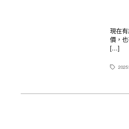
現在有
價，也
[…]
202
標
籤