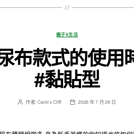
分
親子X生活
類
尿布款式的使用時
#黏貼型
作者:
Carol x Cliff
2026 年 7 月 26 日
文
文
章
章
作
發
者
佈
日