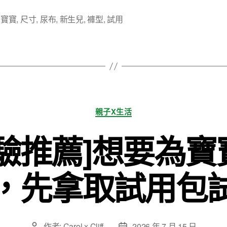
,
寶寶
,
尺寸
,
尿布
,
新生兒
,
褲型
,
試用
分
親子X生活
類
經驗推薦]想要為寶
，先拿取試用包
作者:
Carol x Cliff
2026 年 7 月 15 日