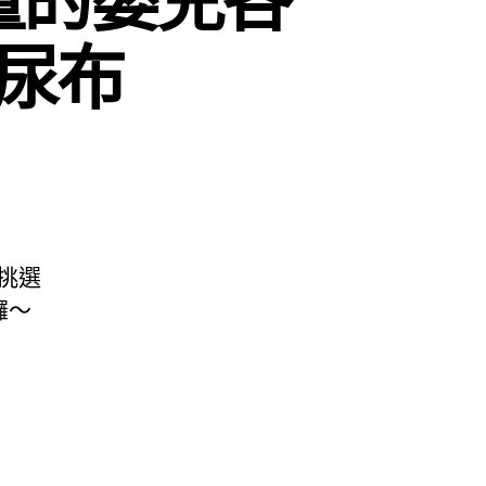
尿布
挑選
囉～