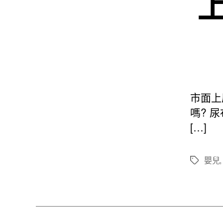
市面上
嗎? 
[…]
嬰兒
標
籤