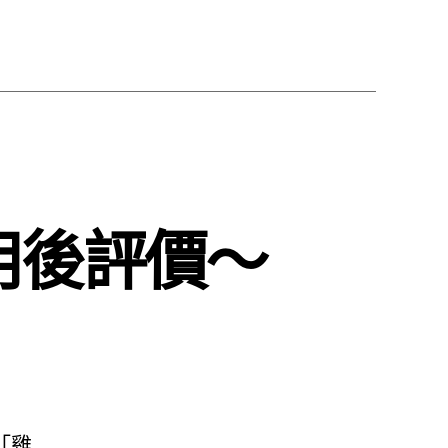
用後評價～
「雞