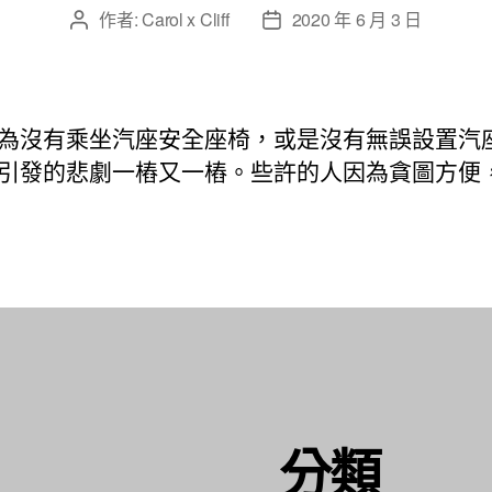
作者:
Carol x Cliff
2020 年 6 月 3 日
文
文
章
章
作
發
者
佈
日
為沒有乘坐汽座安全座椅，或是沒有無誤設置汽
期
引發的悲劇一樁又一樁。些許的人因為貪圖方便
分類