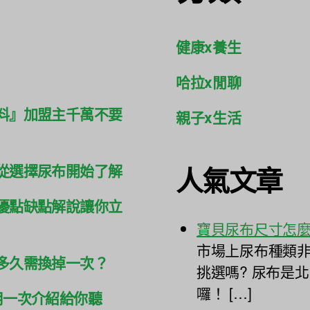
健康x養生
哈拉x閒聊
料』加盟主千萬不要
親子x生活
人氣文章
從選擇尿布開始了解
優點缺點解說讓你立
寶貝尿布尺寸怎
市場上尿布種類非
多久需換掉一次？
挑選嗎? 尿布是
囉！ […]
用一次介紹給你聽