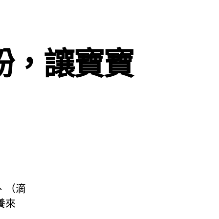
粉，讓寶寶
、（滴
養來