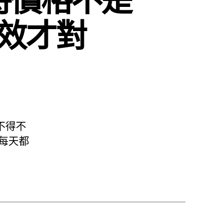
效才對
不得不
每天都