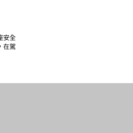
座安全
，在駕