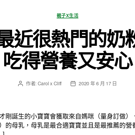
分
親子X生活
類
t上最近很熱門的奶
吃得營養又安心
作者:
Carol x Cliff
2020 年 6 月 17 日
文
文
章
章
作
發
者
佈
日
才剛誕生的小寶寶會獲取來自媽咪（量身訂做）
期
）的母乳，母乳是最合適寶寶並且是最推薦的營
…]