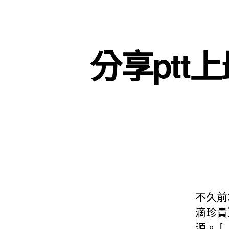
分享pt
不久前
滴珍貴
源。 [