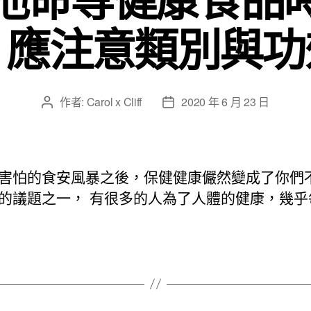
！應注意類別與功
作者:
Carol x Cliff
2020 年 6 月 23 日
文
文
章
章
作
發
者
佈
日
害怕的食安風暴之後，保健健康儼然變成了你們
期
的議題之一， 有很多的人為了人體的健康，幾乎