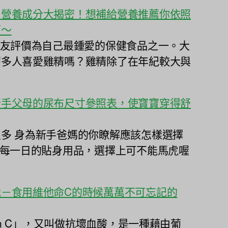
〕營養成分大揭密！想補給營養推薦你依照
可～
網友評價為自己最鍾愛的保健食品之一。大
麼多人喜愛雞精嗎？雞精除了在年紀較大與
新手父母的尿布尺寸參照表，使寶寶穿得舒
多 身為新手爸媽的你瞭解應該怎樣選擇
兒每一日的貼身用品，選擇上可不能馬虎喔
－食用維他命C的時候萬萬不可忘記的
min C」，又叫做抗壞血酸，是一種藉由葡