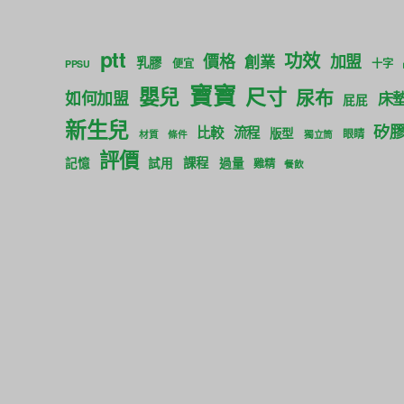
ptt
功效
價格
加盟
創業
乳膠
便宜
十字
PPSU
寶寶
尺寸
嬰兒
尿布
如何加盟
床
屁屁
新生兒
矽
比較
流程
版型
眼睛
材質
條件
獨立筒
評價
課程
記憶
試用
過量
雞精
餐飲