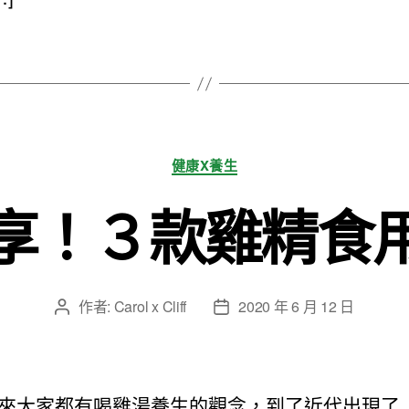
分
健康X養生
類
享！３款雞精食
作者:
Carol x Cliff
2020 年 6 月 12 日
文
文
章
章
作
發
者
佈
日
來大家都有喝雞湯養生的觀念，到了近代出現了