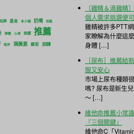
〔雞精＆滴雞精
個人需求挑選便
奶嘴
基金
品牌
多少錢
奶瓶
雞精被許多PTT
推薦
墊
挑選
家瞭解為什麼這
彈簧
心得
膠
身體 […]
葉黃素
訓練
褲型
程序
［尿布］推薦給
服又安心
市場上尿布種類很
嗎? 尿布是新生
～ […]
維他命推薦小常識
『三個關鍵』
維他命C「Vita