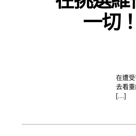
一切
在遭受
去看重
[…]