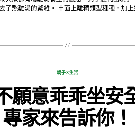
期
去了熬雞湯的繁雜。 市面上雞精類型種種，加上
分
親子X生活
類
不願意乖乖坐安
專家來告訴你！