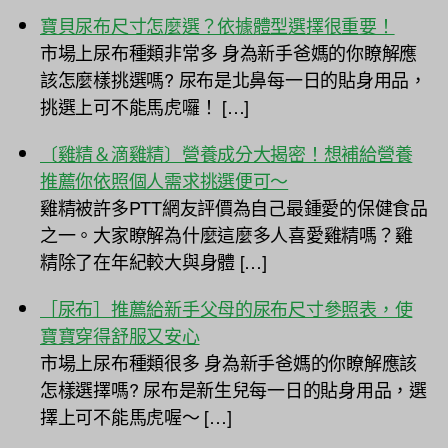
寶貝尿布尺寸怎麼選？依據體型選擇很重要！
市場上尿布種類非常多 身為新手爸媽的你瞭解應
該怎麼樣挑選嗎? 尿布是北鼻每一日的貼身用品，
挑選上可不能馬虎囉！ […]
〔雞精＆滴雞精〕營養成分大揭密！想補給營養
推薦你依照個人需求挑選便可～
雞精被許多PTT網友評價為自己最鍾愛的保健食品
之一。大家瞭解為什麼這麼多人喜愛雞精嗎？雞
精除了在年紀較大與身體 […]
［尿布］推薦給新手父母的尿布尺寸參照表，使
寶寶穿得舒服又安心
市場上尿布種類很多 身為新手爸媽的你瞭解應該
怎樣選擇嗎? 尿布是新生兒每一日的貼身用品，選
擇上可不能馬虎喔～ […]