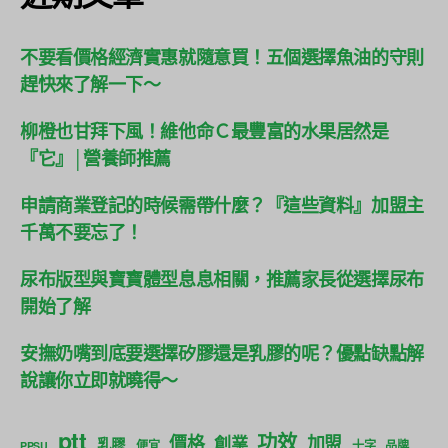
不要看價格經濟實惠就隨意買！五個選擇魚油的守則
趕快來了解一下～
柳橙也甘拜下風！維他命Ｃ最豐富的水果居然是
『它』│營養師推薦
申請商業登記的時候需帶什麼？『這些資料』加盟主
千萬不要忘了！
尿布版型與寶寶體型息息相關，推薦家長從選擇尿布
開始了解
安撫奶嘴到底要選擇矽膠還是乳膠的呢？優點缺點解
說讓你立即就曉得～
ptt
功效
價格
加盟
創業
乳膠
便宜
十字
品牌
PPSU