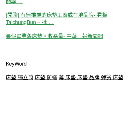
開學 …
[閒聊] 有無推薦的床墊工廠或在地品牌- 看板
TaichungBun – 批 …
暑假畢業舊床墊回收暴量- 中華日報新聞網
KeyWord
床墊 獨立筒
,
床墊 防蟎
,
薄 床墊
,
床墊 品牌
,
彈簧 床墊