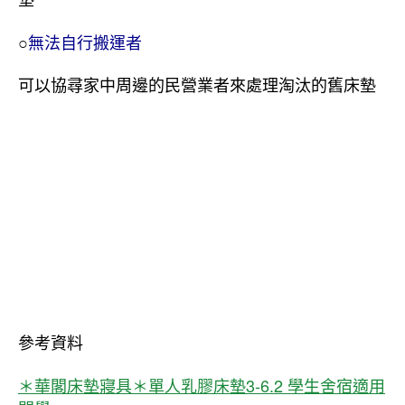
○
無法自行搬運者
可以協尋家中周邊的民營業者來處理淘汰的舊床墊
參考資料
＊華閣床墊寢具＊單人乳膠床墊3-6.2 學生舍宿適用