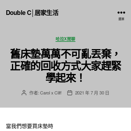
Double C│居家生活
選單
分
哈拉X閒聊
類
舊床墊萬萬不可亂丟棄，
正確的回收方式大家趕緊
學起來！
作者:
Carol x Cliff
2021 年 7 月 30 日
文
文
章
章
作
發
者
佈
日
當我們想要買床墊時
期