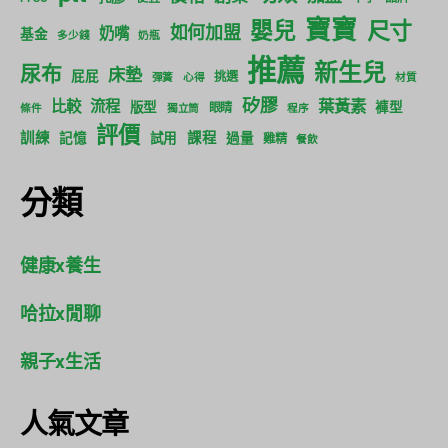
寶寶
尺寸
嬰兒
如何加盟
奶嘴
基金
多少錢
奶瓶
推薦
新生兒
尿布
床墊
屁屁
挑選
彈簧
心得
材質
矽膠
葉黃素
比較
流程
版型
褲型
眼睛
條件
獨立筒
程序
評價
訓練
課程
記憶
試用
過量
雞精
餐飲
分類
健康x養生
哈拉x閒聊
親子x生活
人氣文章