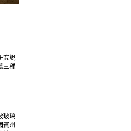
研究說
薦三種
被玻璃
國賓州