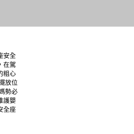
座安全
，在駕
的粗心
擺放位
媽勢必
維護嬰
安全座