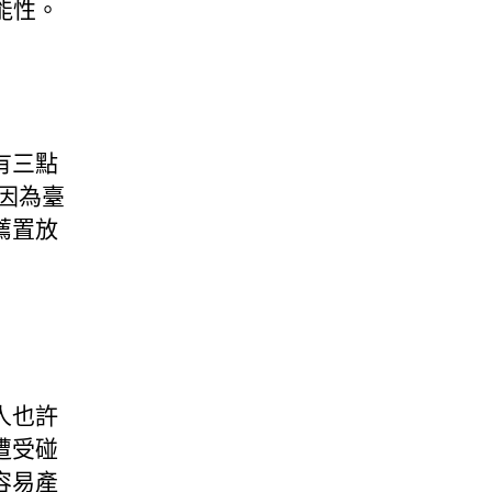
能性。
有三點
。因為臺
薦置放
人也許
遭受碰
容易產