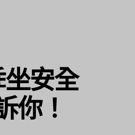
乖坐安全
訴你！