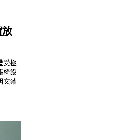
置放
遭受極
座椅設
明文禁