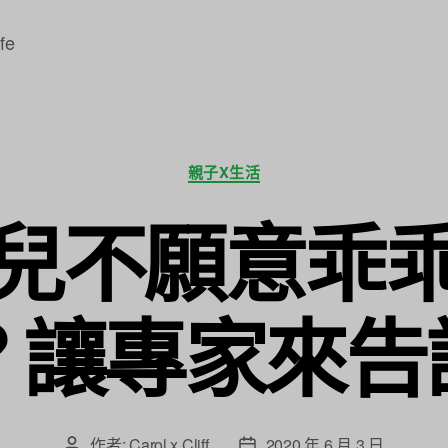
fe
分
親子X生活
類
兒不願意乖
？讓專家來告
作者:
Carol x Cliff
2020 年 6 月 3 日
文
文