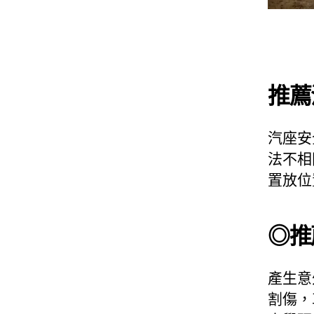
推薦
汽座安
法不相
置放位
◎推
產生意
割傷，