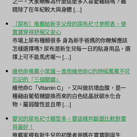
之一。大家瞭解為什麼這麼多人喜愛雞精嗎？雞
精除了在年紀較大與身體 […]
［尿布］推薦給新手父母的尿布尺寸參照表，使
寶寶穿得舒服又安心
市場上尿布種類很多 身為新手爸媽的你瞭解應該
怎樣選擇嗎? 尿布是新生兒每一日的貼身用品，選
擇上可不能馬虎喔～ […]
維他命推薦小常識－食用維他命C的時候萬萬不可
忘記的『三個關鍵』
維他命C「Vitamin C」，又叫做抗壞血酸，是一
種藉由葡萄糖變換而來的白色結晶狀碳水化合
物，屬弱酸性並且帶 […]
嬰兒的尿布尺寸類型多，要這樣判斷跟比較對寶
貝最好！
推薦家裡有新生兒的初學者爸媽在寶寶剛誕生