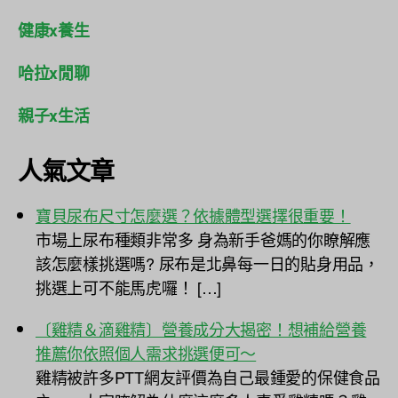
健康x養生
哈拉x閒聊
親子x生活
人氣文章
寶貝尿布尺寸怎麼選？依據體型選擇很重要！
市場上尿布種類非常多 身為新手爸媽的你瞭解應
該怎麼樣挑選嗎? 尿布是北鼻每一日的貼身用品，
挑選上可不能馬虎囉！ […]
〔雞精＆滴雞精〕營養成分大揭密！想補給營養
推薦你依照個人需求挑選便可～
雞精被許多PTT網友評價為自己最鍾愛的保健食品