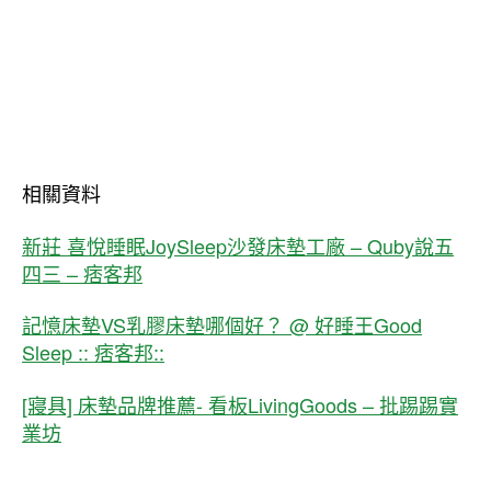
相關資料
新莊 喜悅睡眠JoySleep沙發床墊工廠 – Quby說五
四三 – 痞客邦
記憶床墊VS乳膠床墊哪個好？ @ 好睡王Good
Sleep :: 痞客邦::
[寢具] 床墊品牌推薦- 看板LivingGoods – 批踢踢實
業坊