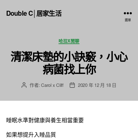
Double C│居家生活
選單
分
哈拉X閒聊
類
清潔床墊的小訣竅，小心
病菌找上你
作者:
Carol x Cliff
2020 年 12 月 18 日
文
文
章
章
作
發
者
佈
日
睡眠水準對健康與養生相當重要
期
如果想提升入睡品質