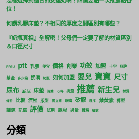
怎樣選擇到適合的安撫奶嘴？四個要點一次推薦給各
位！
何謂乳膠床墊？不相同的厚度之間區別有哪些？
『奶瓶真相』全解密！父母們一定要了解的材質區別
＆口徑尺寸
ptt
功效
價格
加盟
創業
乳膠
便宜
十字
品牌
PPSU
寶寶
尺寸
嬰兒
如何加盟
奶嘴
基金
多少錢
奶瓶
推薦
新生兒
尿布
床墊
屁屁
挑選
彈簧
心得
材質
矽膠
葉黃素
比較
流程
版型
褲型
眼睛
條件
獨立筒
程序
評價
訓練
課程
記憶
試用
過量
雞精
餐飲
分類