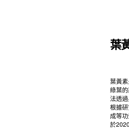
葉
葉黃素
綠葉的
法透過
根據研
成等功
於20