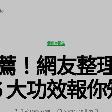
fe
分
健康X養生
類
薦！網友整
６大功效報你
作者:
Carol x Cliff
2020 年 10 月 22 日
文
文