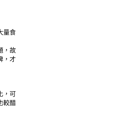
大量食
題，故
牌，才
化，可
也較醋