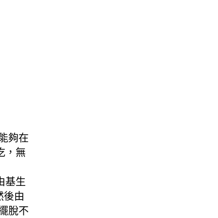
能夠在
吃，無
由基生
然後由
擺脫不