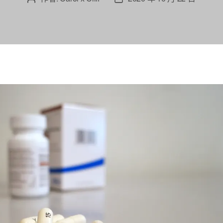
章
章
作
發
者
佈
日
期