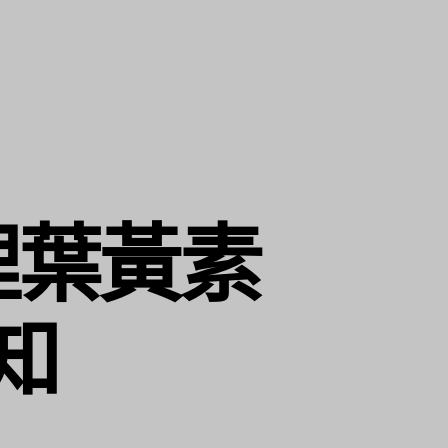
理葉黃素
知