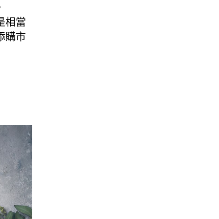
。
是相當
添購市