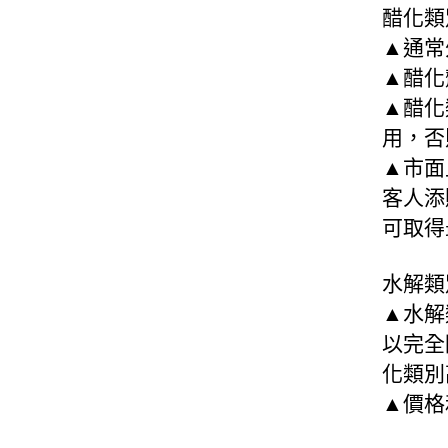
醋化類
▲通常
▲醋化
▲醋化
用，否
▲市面
客人添
可取得
水解類
▲水解
以完全
化類別
▲價格