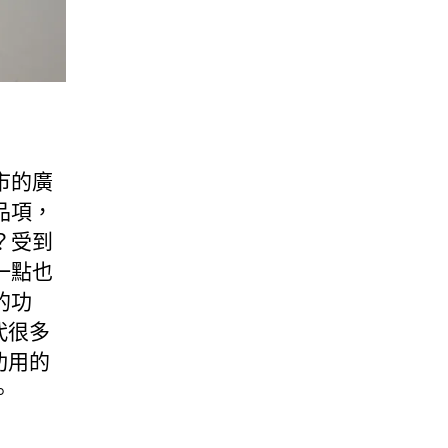
市的廣
品項，
？受到
一點也
的功
代很多
功用的
。