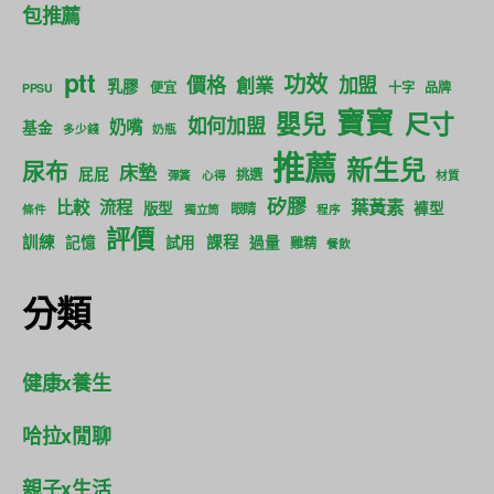
包推薦
ptt
功效
價格
加盟
創業
乳膠
便宜
十字
品牌
PPSU
寶寶
尺寸
嬰兒
如何加盟
奶嘴
基金
多少錢
奶瓶
推薦
新生兒
尿布
床墊
屁屁
挑選
彈簧
心得
材質
矽膠
葉黃素
比較
流程
版型
褲型
眼睛
條件
獨立筒
程序
評價
訓練
課程
記憶
試用
過量
雞精
餐飲
分類
健康x養生
哈拉x閒聊
親子x生活