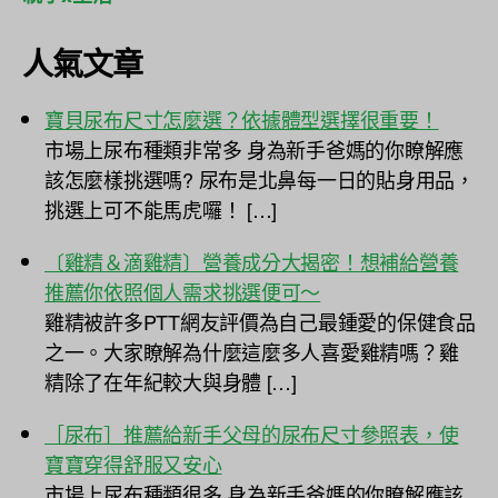
人氣文章
寶貝尿布尺寸怎麼選？依據體型選擇很重要！
市場上尿布種類非常多 身為新手爸媽的你瞭解應
該怎麼樣挑選嗎? 尿布是北鼻每一日的貼身用品，
挑選上可不能馬虎囉！ […]
〔雞精＆滴雞精〕營養成分大揭密！想補給營養
推薦你依照個人需求挑選便可～
雞精被許多PTT網友評價為自己最鍾愛的保健食品
之一。大家瞭解為什麼這麼多人喜愛雞精嗎？雞
精除了在年紀較大與身體 […]
［尿布］推薦給新手父母的尿布尺寸參照表，使
寶寶穿得舒服又安心
市場上尿布種類很多 身為新手爸媽的你瞭解應該