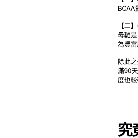
BCA
【二】
母雞是
為豐富
除此之
滿90
度也較
究