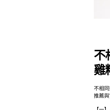
不
雞
不相同
推薦與
【一】