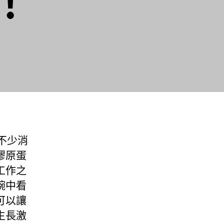
！
不少消
膠原蛋
工作之
碗中看
可以讓
生長激