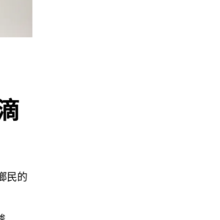
滴
鄉民的
酸