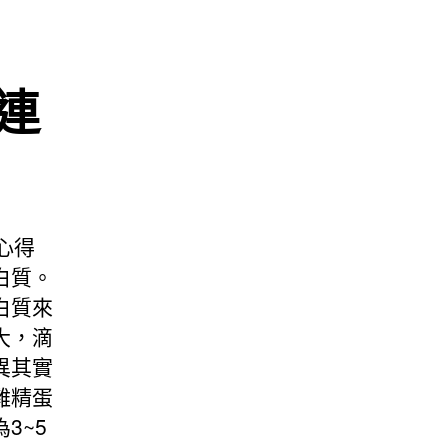
連
心得
白質。
白質來
大，滴
異其實
雞精蛋
3~5