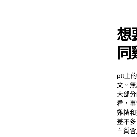
想
同
ptt
文。無
大部分
看，事
雞精和
差不多
白質含