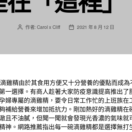
是在「這裡」
作者:
Carol x Cliff
2021 年 8 月 12 日
文
文
章
章
作
發
者
佈
日
期
推薦滴雞精由於其食用方便又十分營養的優點而成為
第一選擇。有商人趁著大家防疫意識提高推出了
孕婦專屬的滴雞精，要令日常工作忙的上班族在
夠補給營養來增加抵抗力。剛加熱好的滴雞精在
澈且不油膩，但聞一聞就會發現光香濃的氣味就
精神。網路推薦指出每一碗滴雞精都是選擇無打