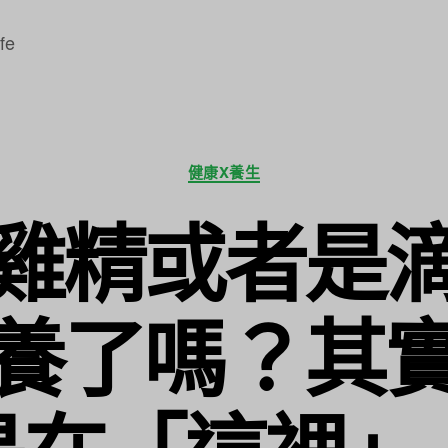
fe
分
健康X養生
類
雞精或者是
養了嗎？其