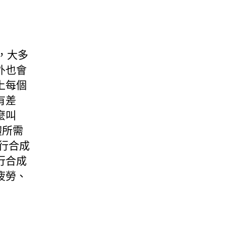
，大多
外也會
上每個
有差
麼叫
體所需
行合成
行合成
疲勞、