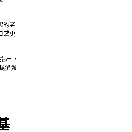
起的老
口感更
果指出，
凝膠強
基