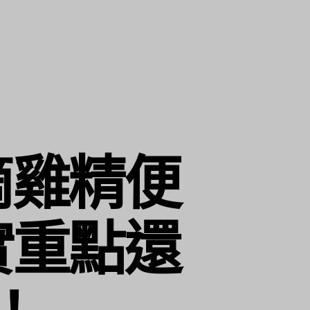
滴雞精便
實重點還