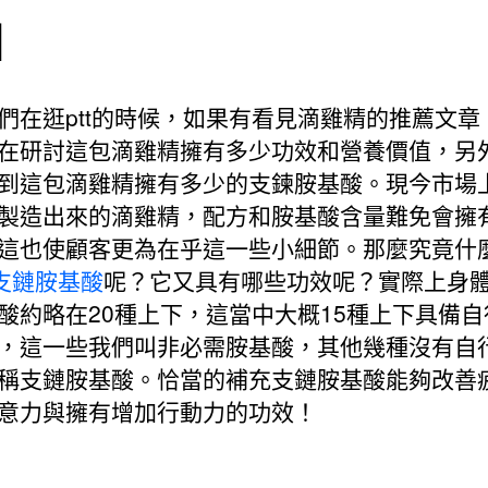
』
們在逛ptt的時候，如果有看見滴雞精的推薦文章
在研討這包滴雞精擁有多少功效和營養價值，另
到這包滴雞精擁有多少的支鍊胺基酸。現今市場
製造出來的滴雞精，配方和胺基酸含量難免會擁
這也使顧客更為在乎這一些小細節。那麼究竟什
A支鏈胺基酸
呢？它又具有哪些功效呢？實際上身
酸約略在20種上下，這當中大概15種上下具備自
，這一些我們叫非必需胺基酸，其他幾種沒有自
稱支鏈胺基酸。恰當的補充支鏈胺基酸能夠改善
意力與擁有增加行動力的功效！