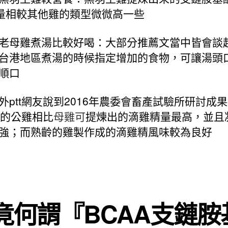
A量相較其他雞的類型微微高一些
老母雞煮湯比較好喝：大部分推薦文當中皆會談
台港地區煮湯的時候指定增加的食物，可讓湯頭
順口
外ptt網友說到2016年農委會畜產試驗所研討成
天的公雞相比
母雞
可
提煉出的滴雞精量最高，並且
強；而熟齡的雞製作成的滴雞精風味較為良好
竟何謂『BCAA支鏈胺