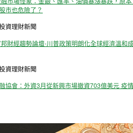
6金融市場怪象：金銀、匯率、油價暴漲暴跌，原本
股市也危險了？
投資理財新聞
6富邦財經趨勢論壇-川普政策明朗化全球經濟溫和
投資理財新聞
融協會：外資3月從新興市場撤資703億美元 疫