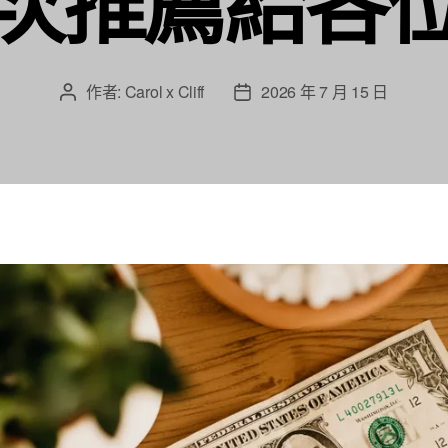
次推薦給各
作者:
Carol x Cliff
2026 年 7 月 15 日
文
文
章
章
作
發
者
佈
日
期