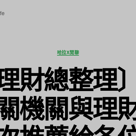
fe
分
哈拉X閒聊
類
理財總整理
關機關與理