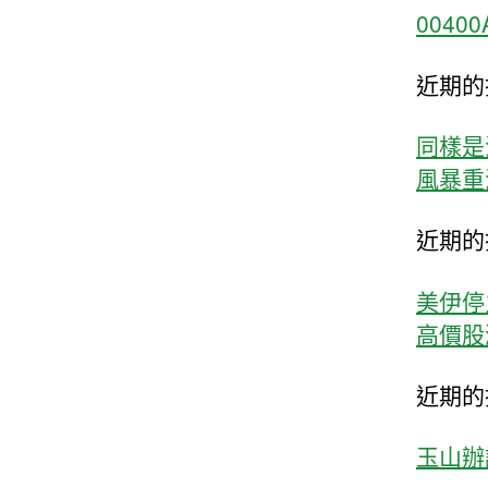
004
近期的
同樣是
風暴重演
近期的
美伊停
高價股
近期的
玉山辦