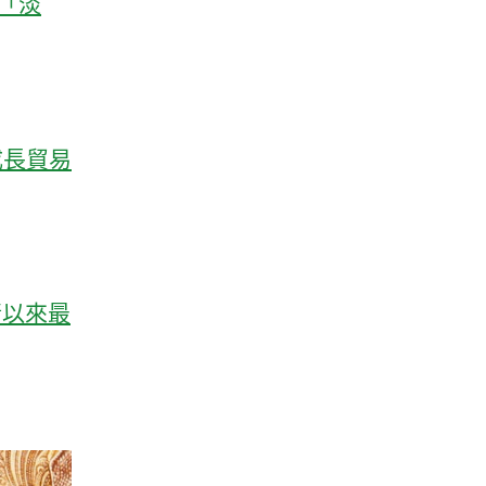
「淡
成長貿易
情以來最