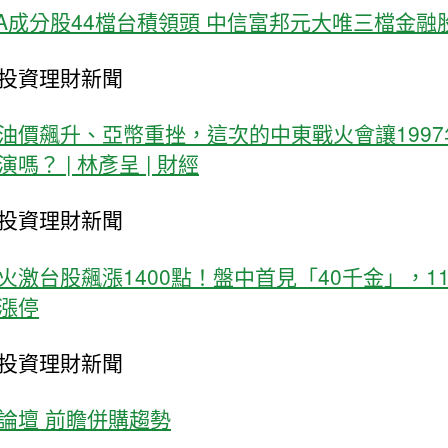
00A成分股44檔台積領頭 中信富邦元大唯三檔金融
投資理財新聞
油價飆升、亞幣重挫，這次的中東戰火會讓1997
嗎？ | 林彥呈 | 財經
投資理財新聞
火激台股飆漲1400點！盤中首見「40千金」，1
漲停
投資理財新聞
論壇 前瞻併購趨勢