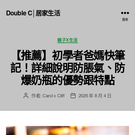
Double C│居家生活
選單
分
親子X生活
類
【推薦】初學者爸媽快筆
記！詳細說明防脹氣、防
爆奶瓶的優勢跟特點
作者:
Carol x Cliff
2026 年 8 月 4 日
文
文
章
章
作
發
者
佈
日
期