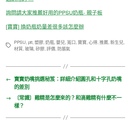
詢問請大家推薦好用的PPSU奶瓶- 親子板
[寶寶] 換奶瓶奶量差很多該怎麼辦
PPSU
,
ptt
,
塑膠
,
奶瓶
,
嬰兒
,
寬口
,
寶寶
,
心得
,
推薦
,
新生兒
,
標
材質
,
玻璃
,
矽膠
,
評價
,
防脹氣
籤
←
寶寶奶嘴挑選秘笈：詳細介紹圓孔和十字孔奶嘴
的差別
→
〔常識〕雞精是怎麼來的？和滴雞精有什麼不一
樣？