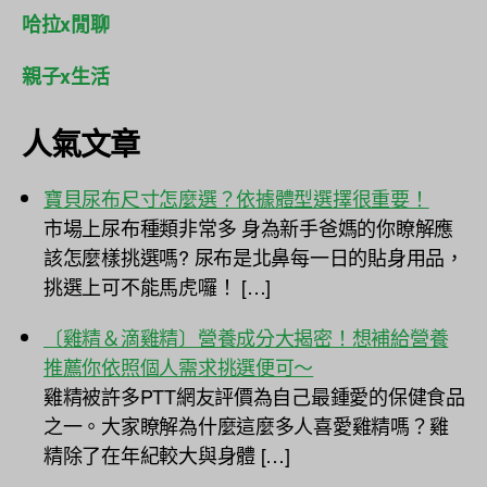
哈拉x閒聊
親子x生活
人氣文章
寶貝尿布尺寸怎麼選？依據體型選擇很重要！
市場上尿布種類非常多 身為新手爸媽的你瞭解應
該怎麼樣挑選嗎? 尿布是北鼻每一日的貼身用品，
挑選上可不能馬虎囉！ […]
〔雞精＆滴雞精〕營養成分大揭密！想補給營養
推薦你依照個人需求挑選便可～
雞精被許多PTT網友評價為自己最鍾愛的保健食品
之一。大家瞭解為什麼這麼多人喜愛雞精嗎？雞
精除了在年紀較大與身體 […]