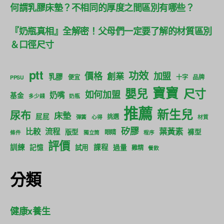
何謂乳膠床墊？不相同的厚度之間區別有哪些？
『奶瓶真相』全解密！父母們一定要了解的材質區別
＆口徑尺寸
ptt
功效
價格
加盟
創業
乳膠
便宜
十字
品牌
PPSU
寶寶
尺寸
嬰兒
如何加盟
奶嘴
基金
多少錢
奶瓶
推薦
新生兒
尿布
床墊
屁屁
挑選
彈簧
心得
材質
矽膠
葉黃素
比較
流程
版型
褲型
眼睛
條件
獨立筒
程序
評價
訓練
課程
記憶
試用
過量
雞精
餐飲
分類
健康x養生