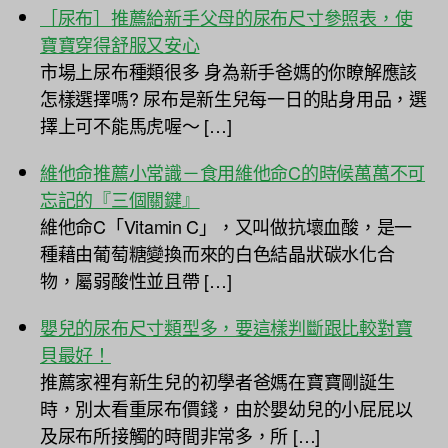
［尿布］推薦給新手父母的尿布尺寸參照表，使
寶寶穿得舒服又安心
市場上尿布種類很多 身為新手爸媽的你瞭解應該
怎樣選擇嗎? 尿布是新生兒每一日的貼身用品，選
擇上可不能馬虎喔～ […]
維他命推薦小常識－食用維他命C的時候萬萬不可
忘記的『三個關鍵』
維他命C「Vitamin C」，又叫做抗壞血酸，是一
種藉由葡萄糖變換而來的白色結晶狀碳水化合
物，屬弱酸性並且帶 […]
嬰兒的尿布尺寸類型多，要這樣判斷跟比較對寶
貝最好！
推薦家裡有新生兒的初學者爸媽在寶寶剛誕生
時，別太看重尿布價錢，由於嬰幼兒的小屁屁以
及尿布所接觸的時間非常多，所 […]