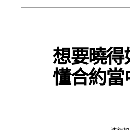
想要曉得
懂合約當