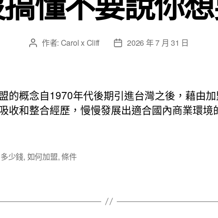
沒搞懂不要說你想
作者:
Carol x Cliff
2026 年 7 月 31 日
文
文
章
章
作
發
者
佈
日
盟的概念自1970年代後期引進台灣之後，藉由加
期
吸收和整合經歷，慢慢發展出適合國內商業環境
,
多少錢
,
如何加盟
,
條件