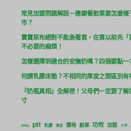
常見加盟問題解說－連鎖餐飲業要怎麼樣
市？
寶寶尿布絕對不能急著買，在買以前先「
不必要的麻煩！
怎樣選擇到適合的安撫奶嘴？四個要點一
何謂乳膠床墊？不相同的厚度之間區別有
『奶瓶真相』全解密！父母們一定要了解
寸
ptt
功效
價格
加盟
創業
乳膠
便宜
十字
PPSU