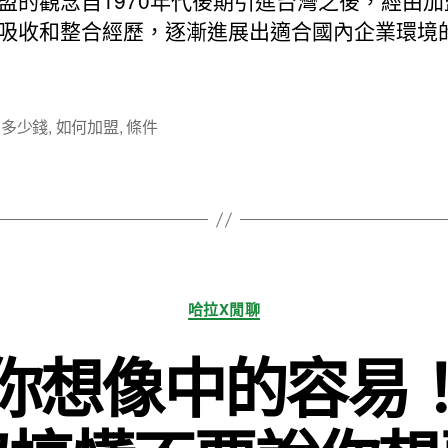
盟的觀念自1970年代後期引進台灣之後，經由加
期
吸收和整合經歷，逐漸進展出適合國內企業環境
,
多少錢
,
如何加盟
,
條件
分
哈拉X閒聊
類
你想像中的容易