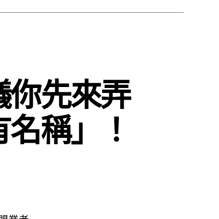
議你先來弄
有名稱」！