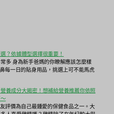
麼選？依據體型選擇很重要！
常多 身為新手爸媽的你瞭解應該怎麼樣
北鼻每一日的貼身用品，挑選上可不能馬虎
〕營養成分大揭密！想補給營養推薦你依照
可～
網友評價為自己最鍾愛的保健食品之一。大
麼多人喜愛雞精嗎？雞精除了在年紀較大與