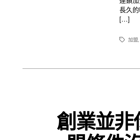
連鎖加
長久的
[…]
加盟
標
籤
創業並非