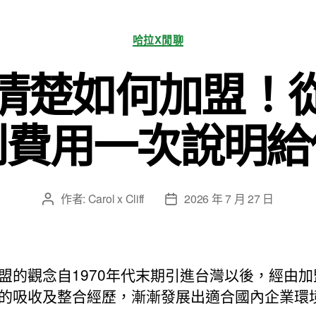
分
哈拉X閒聊
類
清楚如何加盟！
到費用一次說明給
作者:
Carol x Cliff
2026 年 7 月 27 日
文
文
章
章
作
發
者
佈
日
盟的觀念自1970年代末期引進台灣以後，經由加
期
的吸收及整合經歷，漸漸發展出適合國內企業環