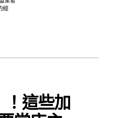
盟業者
的經
！！這些加