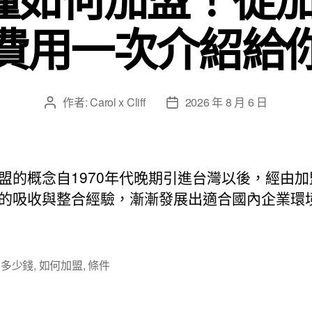
費用一次介紹給
作者:
Carol x Cliff
2026 年 8 月 6 日
文
文
章
章
作
發
者
佈
日
盟的概念自1970年代晚期引進台灣以後，經由加
期
的吸收與整合經驗，漸漸發展出適合國內企業環
,
多少錢
,
如何加盟
,
條件