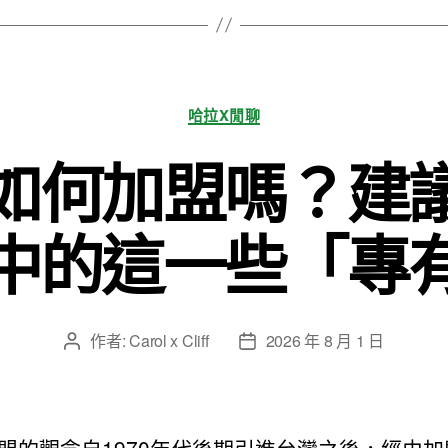
分
哈拉X閒聊
類
如何加盟嗎？建
中的這一些「專
作者:
Carol x Cliff
2026 年 8 月 1 日
文
文
章
章
作
發
者
佈
日