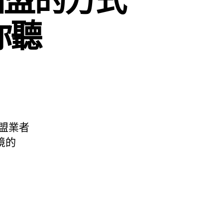
你聽
盟業者
境的