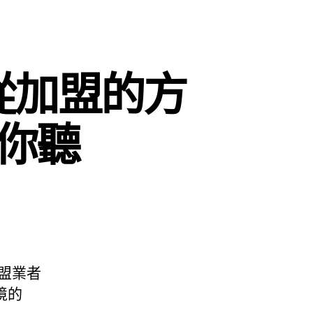
從加盟的方
你聽
盟業者
境的