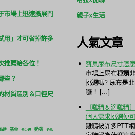
于市場上迅速擴展門
親子x生活
人氣文章
試用」才可省掉許多
次推薦給各位！
寶貝尿布尺寸怎
市場上尿布種類非
哪些？
挑選嗎? 尿布是
囉！ […]
的材質區別＆口徑尺
〔雞精＆滴雞精
個人需求挑選便
雞精被許多PTT
奶嘴
基金
品牌
多少錢
奶瓶
家瞭解為什麼這