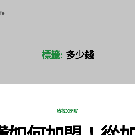
fe
標籤:
多少錢
分
哈拉X閒聊
類
懂如何加盟！從