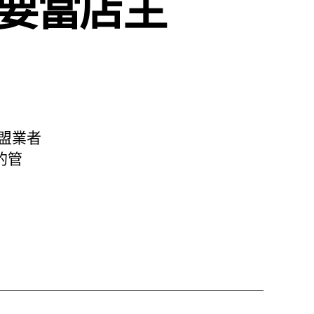
要當店主
盟業者
的管